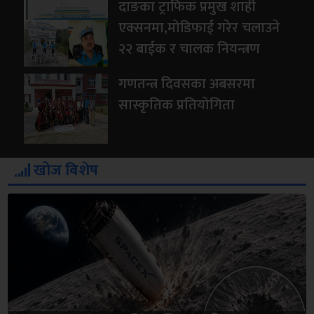
दाङका ट्राफिक प्रमुख शाही
एक्सनमा,मोडिफाई गरेर चलाउने
२२ बाईक र चालक नियन्त्रण
गणतन्त्र दिवसका अबसरमा
सास्कृतिक प्रतियोगिता
खोज बिशेष