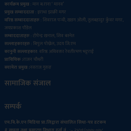
कार्यक्रम प्रमुख
: मान ब.राना ‘ मानव’
प्रमुख सम्बाददाता
: इराधा झाक्री मगर
वरिष्ठ सम्बाददाताहरु
: शिवराज पन्थी, खडग ओली, तुलबहादुर कुँवर मगर,
जयप्रकाश पौडेल
सम्बाददाताहरु
: टोपेन्द्र खनाल, शिव बस्नेत
सल्लाहकारहरु
: बिपुल पोख्रेल, उदय जि.एम
कानुनी सल्लाहकार
: वरिष्ठ अधिवक्ता रेवतीरमण भट्टराई
प्राविधिक :
राजन चौधरी
क्यामेरा प्रमुख :
नवराज गुरुङ
सामाजिक संजाल
सम्पर्क
एम.बि.के.एन मिडिया प्रा.लिद्वारा संचालित सिधा-पत्र डटकम
# सूचना तथा प्रसारण विभाग दर्ता नं .
:– २४५९/०७७-०७८