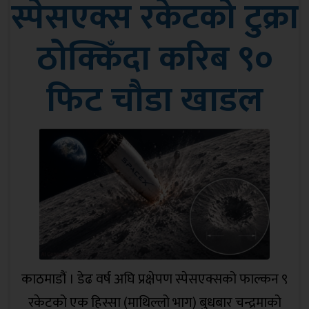
स्पेसएक्स रकेटको टुक्रा
अख्तियारका अनुसार चिस्यान केन्द्र निर्माणका..
ठोक्किँदा करिब ९०
फिट चौडा खाडल
काठमाडौं । डेढ वर्ष अघि प्रक्षेपण स्पेसएक्सको फाल्कन ९
रकेटको एक हिस्सा (माथिल्लो भाग) बुधबार चन्द्रमाको