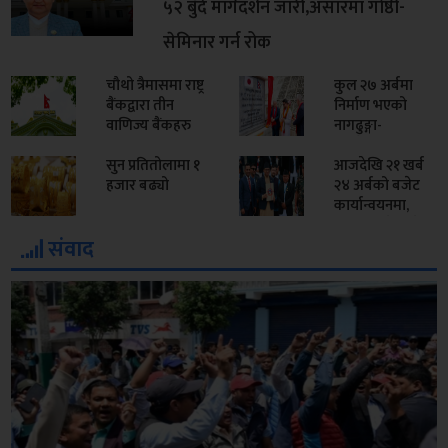
५२ बुँदे मार्गदर्शन जारी,असारमा गोष्ठी-
सेमिनार गर्न रोक
चौथो त्रैमासमा राष्ट्र
कुल २७ अर्बमा
बैंकद्वारा तीन
निर्माण भएको
वाणिज्य बैंकहरु
नागढुङ्गा-
कारबाहीमा
सिस्नेखोला
सुन प्रतितोलामा १
सुरुङमार्ग उद्घाटन
आजदेखि २१ खर्ब
हजार बढ्यो
२४ अर्बको बजेट
कार्यान्वयनमा,
चालु खर्चमै झन्डै
संवाद
६० प्रतिशत
विनियोजन