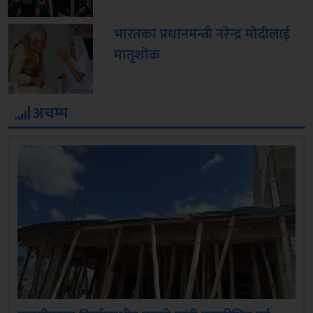
भारतका प्रधानमन्त्री नरेन्द्र मोदीलाई
मातृशोक
अचम्म