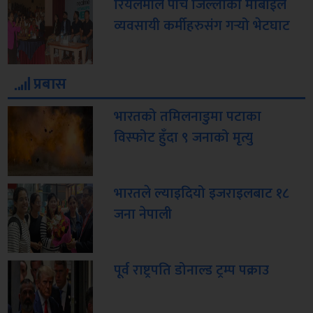
रियलमीले पाँच जिल्लाका मोबाईल
व्यवसायी कर्मीहरुसंग गर्‍यो भेटघाट
प्रबास
भारतको तमिलनाडुमा पटाका
विस्फोट हुँदा ९ जनाको मृत्यु
भारतले ल्याइदियो इजराइलबाट १८
जना नेपाली
पूर्व राष्ट्रपति डोनाल्ड ट्रम्प पक्राउ