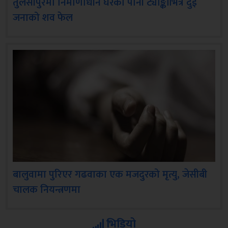
तुलसीपुरमा निर्माणाधीन घरको पानी ट्याङ्कीभित्र दुई
जनाको शव फेल
बालुवामा पुरिएर गढवाका एक मजदुरको मृत्यु, जेसीबी
चालक नियन्त्रणमा
भिडियो