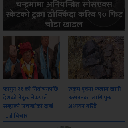
चन्द्रमामा अनियन्त्रित स्पेसएक्स
रकेटको टुक्रा ठोक्किँदा करिब ९० फिट
चौडा खाडल
फागुन २१ को निर्वाचनपछि
रुकुम पूर्वमा फलाम खानी
देशको नेतृत्व नेकपाले
उत्खननका लागि पुनः
सम्हाल्ने ‘प्रचण्ड’को दाबी
अध्ययन गरिँदै
बिचार