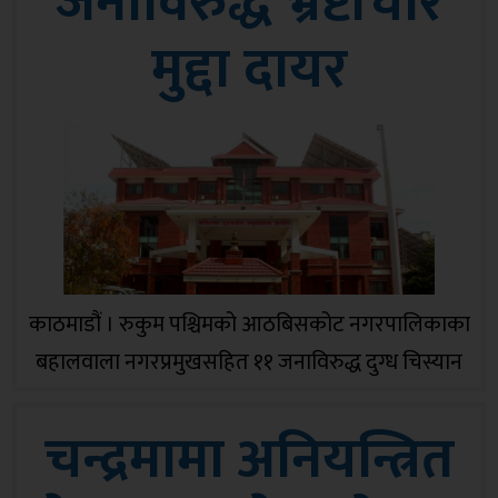
जनाविरुद्ध भ्रष्टाचार
मुद्दा दायर
काठमाडौं । रुकुम पश्चिमको आठबिसकोट नगरपालिकाका
बहालवाला नगरप्रमुखसहित ११ जनाविरुद्ध दुग्ध चिस्यान
केन्द्र निर्माणका लागि प्राप्त सरकारी अनुदान हिनामिना
चन्द्रमामा अनियन्त्रित
गरेको आरोपमा अख्तियार दुरुपयोग अनुसन्धान आयोगले
बिहीबार विशेष अदालतमा भ्रष्टाचार मुद्दा दायर गरेको छ ।