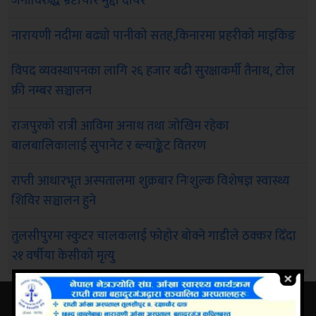
जनाविरुद्ध भ्रष्टाचार मुद्दा दायर
नारायणी नदीमा बढ्यो पानीको सतह,किनारमा प्रहरीको माइकिङ
विपद व्यवस्थापनका लागि २६ हजार बढी सुरक्षाकर्मी तैनाथ, टोल
फ्री नम्बर सञ्चालन
राजपुरको रात्री आविमा अनाथ तथा जोखिम रहेका
बालबालिकालाई सुपानेट र ब्ल्याङ्केट वितरण
राप्ती आधारभूत अस्पतालमा शुक्रबार निःशुल्क विशेषज्ञ स्वास्थ्य
शिविर सञ्चालन हुने
तुलसीपुरमा स्कुटर चालकलाई फोहोर बोक्ने गाडीले ठक्कर दिँदा
२१ वर्षीया केसीको मृत्यु
मनोरन्जन