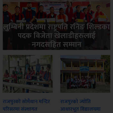
लुम्बिनी प्रदेशमा राष्ट्रपति रनिङ शिल्डका
पदक विजेता खेलाडीहरुलाई
नगदसहित सम्मान
राजपुरको सोमैथान मन्दिर
राजपुरको ज्योति
परिसरमा संस्थागत
आधारभूत विद्यालयमा