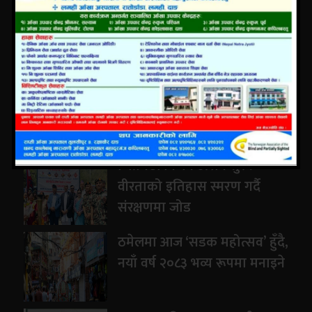
प्रेम संगमको शब्दमा तिज गीत ‘मै कस्ती भाकि छु’
सार्वजनिक
जितगढी विजय उत्सव सुरु:
वीरताको इतिहास स्मरण गर्दै
संरक्षणमा जोड
ठमेलमा आज ‘सडक महोत्सव’ हुँदै,
नयाँ वर्ष २०८३ भव्य रूपमा मनाइने