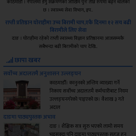
काठमाडौँ । नेपालमा डेंगु संक्रमणको जोखिम पुनः तीव्र रुपमा बढ्न थालेको
छ । स्वास्थ्य सेवा विभाग, इप..
राप्ती प्रतिष्ठान घोराहीमा उच्च बिरामी चाप,एकै दिनमा १२ सय बढी
बिरामीले लिए सेवा
दाङ । घोराहीमा रहेको राप्ती स्वास्थ्य विज्ञान प्रतिष्ठानमा आजसम्मकै
सबैभन्दा बढी बिरामीको चाप देखि..
छापा खबर
सर्वोच्च अदालतमै अनुशासन उल्लङ्घन
काठमाडौँ। कानुनको अन्तिम व्याख्या गर्ने
निकाय सर्वोच्च अदालतमै कर्मचारीबाट नियम
उल्लङ्घनगरेको पाइएको छ। वैशाख ३ गते
अदाल
दाङमा पाठ्यपुस्तक अभाव
दाङ । शैक्षिक सत्र सुरु भएको लामो समय
भइसक्दा पनि दाङमा पाठ्यपुस्तक सहज हुन