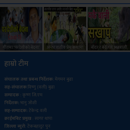
गीतमा ‘परदेशीकाे बेदना’
अन्तरजातीय प्रेम कथामा
बाँदर र बदेंलले अन्नबाली
बोकेर आए हेमन्त (भिडियो)
आधारित भिडियो सार्वजनिक
सखाप (भिडियो सहित)
हाम्रो टीम
संचालक तथा प्रबन्ध निर्देशक
: मेगमन बुढा
सह-संचालक
:विष्णु (वली) बुढा
सम्पादक
: कृष्ण जि.एम
निर्देशक:
भानु जोशी
सह-सम्पादक:
टेकेन्द्र वली
क्राईमबिट प्रमुख
: सागर थापा
जिल्ला ब्युरो
: टेकबहादुर पुन