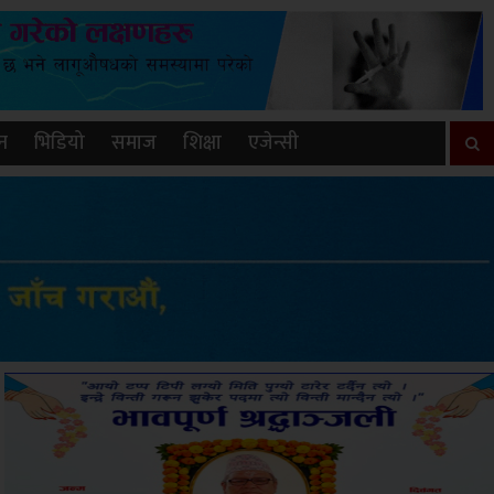
न
भिडियो
समाज
शिक्षा
एजेन्सी