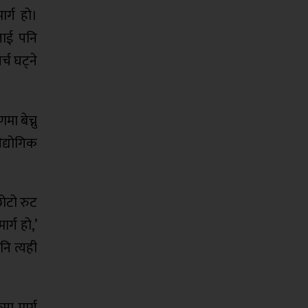
ार्ग हो।
लाई पनि
्च घट्ने
 बेच्नु
द्योगिक
छोटो रुट
र्ग हो,’
नि त्यही