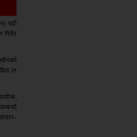
छन्। यही
ग मिलेर
चीनबीचको
्रिल २९
।
सामरिक,
म्बन्धी
र आदान–