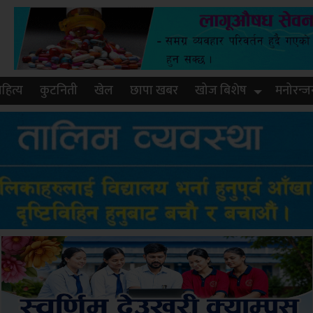
हित्य
कुटनिती
खेल
छापा खबर
खोज बिशेष
मनोरन्ज