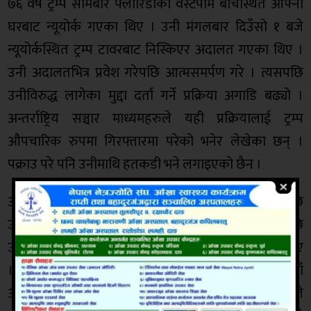
७६ वर्षे ट्रम्प सोमबार फ्लोरिडाको वेस्टपाम बीचस्थित आफ्नो
घरबाट न्यूयोर्क गएका थिए । उनी मंगलबार दिउँसो १ बजे
न्यूयोर्कस्थित ट्रम्प टावरबाट निस्किएर अदालत गएका थिए ।
उनी अदालतभित्र प्रवेश गरेपछि आत्मसमर्पण गरे । त्यसपछि
उनीविरुद्ध लागेका मुद्दा दर्ता गर्ने प्रक्रिया अगाडि बढ्यो ।
अन्तर्राष्ट्रिय सञ्चार माध्यमहरुले यही प्रक्रियालाई ट्रम्प
औपचारिक रुपमा गिरफ्तारमा परेको भनेर लेखेका छन् ।
पक्राउ परे पनि उनीमाथि हतकडी भने लगाइएको छैन ।
अदालतमा आफ्ना वकिलहरुसँगै न्यायाधिश अगाडि बसेपछि
उनीमाथि लागेका आरोपबारे पढेर सुनाइएको थियो । त्यसपछि
उनले आफूले कुनै अपराध नगरेको भनेर दलिल पेस गरेका थिए
। अदालतबाट निस्किएर उनी फ्लोरिडा गएका छन् । त्यहाँ
आफ्ना समर्थकहरुलाई सम्बोधन गर्दै फेरि पनि उनले आफूले