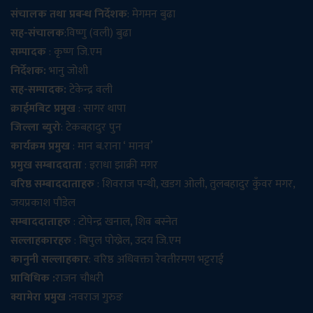
संचालक तथा प्रबन्ध निर्देशक
: मेगमन बुढा
सह-संचालक
:विष्णु (वली) बुढा
सम्पादक
: कृष्ण जि.एम
निर्देशक:
भानु जोशी
सह-सम्पादक:
टेकेन्द्र वली
क्राईमबिट प्रमुख
: सागर थापा
जिल्ला ब्युरो
: टेकबहादुर पुन
कार्यक्रम प्रमुख
: मान ब.राना ‘ मानव’
प्रमुख सम्बाददाता
: इराधा झाक्री मगर
वरिष्ठ सम्बाददाताहरु
: शिवराज पन्थी, खडग ओली, तुलबहादुर कुँवर मगर,
जयप्रकाश पौडेल
सम्बाददाताहरु
: टोपेन्द्र खनाल, शिव बस्नेत
सल्लाहकारहरु
: बिपुल पोख्रेल, उदय जि.एम
कानुनी सल्लाहकार
: वरिष्ठ अधिवक्ता रेवतीरमण भट्टराई
प्राविधिक :
राजन चौधरी
क्यामेरा प्रमुख :
नवराज गुरुङ