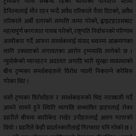
ट्रम्पसँग गोप्य सम्बन्ध रहेको भनिएकी पोर्नस्टार स्टोर्मी
डेनिल्सलाई मौन रहन भन्दै अवैध तरिकाले पैसा दिएको, अवैध
तरिकाले अर्बौं डलरको सम्पत्ति जम्मा गरेको, ह्वाइटहाउसबाट
महत्वपूर्ण कागजात गायब पारेको, राष्ट्रपति निर्वाचनको परिणाम
अस्वीकार गर्दै आफ्ना समर्थकलाई संसद भवनमा आक्रमणका
लागि उक्साएको लगायतका आरोप ट्रम्पमाथि लागेको छ ।
न्युयोर्कको म्यानहटन अदालत अगाडि भारी सुरक्षा व्यवस्थाको
बीच ट्रम्पका समर्थकहरुले विरोध र्‍याली निकाल्ने कोसिस
गरेका थिए ।
यस्तै ट्रम्पका विरोधीहरु र समर्थकहरुको भिड नाराबाजी गर्दै
आमने सामने हुने स्थिति भएपछि सम्भावित झडपलाई रोक्न
प्रहरीले बीचमा ब्यारिकेड राखेर उनीहरुलाई अलग गराएको
थियो । प्रहरीले केही प्रदर्शनकारीलाई गिरफ्तार पनि गरेको छ ।