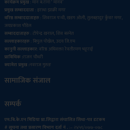
कार्यक्रम प्रमुख
: मान ब.राना ‘ मानव’
प्रमुख सम्बाददाता
: इराधा झाक्री मगर
वरिष्ठ सम्बाददाताहरु
: शिवराज पन्थी, खडग ओली, तुलबहादुर कुँवर मगर,
जयप्रकाश पौडेल
सम्बाददाताहरु
: टोपेन्द्र खनाल, शिव बस्नेत
सल्लाहकारहरु
: बिपुल पोख्रेल, उदय जि.एम
कानुनी सल्लाहकार
: वरिष्ठ अधिवक्ता रेवतीरमण भट्टराई
प्राविधिक :
राजन चौधरी
क्यामेरा प्रमुख :
नवराज गुरुङ
सामाजिक संजाल
सम्पर्क
एम.बि.के.एन मिडिया प्रा.लिद्वारा संचालित सिधा-पत्र डटकम
# सूचना तथा प्रसारण विभाग दर्ता नं .
:– २४५९/०७७-०७८