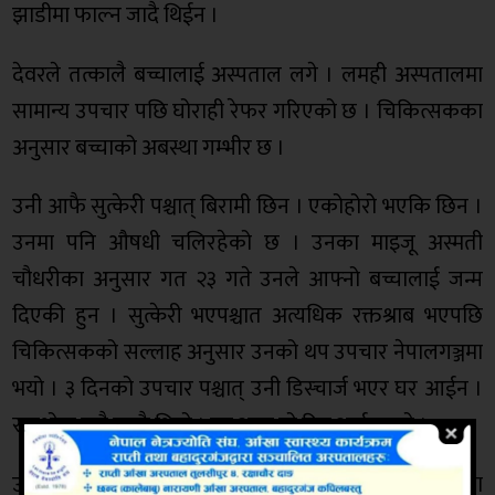
झाडीमा फाल्न जादै थिईन ।
देवरले तत्कालै बच्चालाई अस्पताल लगे । लमही अस्पतालमा
सामान्य उपचार पछि घोराही रेफर गरिएको छ । चिकित्सकका
अनुसार बच्चाको अबस्था गम्भीर छ ।
उनी आफै सुत्केरी पश्चात् बिरामी छिन । एकोहोरो भएकि छिन ।
उनमा पनि औषधी चलिरहेको छ । उनका माइजू अस्मती
चौधरीका अनुसार गत २३ गते उनले आफ्नो बच्चालाई जन्म
दिएकी हुन । सुत्केरी भएपश्चात अत्यधिक रक्तश्राब भएपछि
चिकित्सकको सल्लाह अनुसार उनको थप उपचार नेपालगञ्जमा
भयो । ३ दिनको उपचार पश्चात् उनी डिस्चार्ज भएर घर आईन ।
सबथोक राम्रै चल्दै थियो । तर आज यो दिन आईलाग्यो ।
उनका श्रिमान सिउ कुमार चौधरीले पनि घरमा दोस्रो सन्तानका