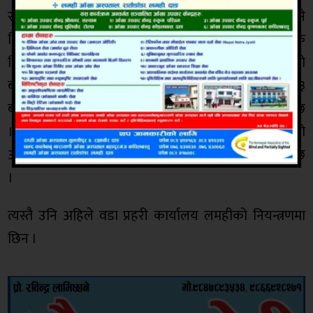
रुपमा जन्मिएको भनेर खुसी भएको बताए । उनले भने
श्रिमतीबाट घृणित घटना भयो, यस्तो सोचेकै थिएन, सब ठिक
थियो, उनलाई के भयो एक्कासी सोच्नै सकिन । घाँटी रेटिएको
बच्चा निरम र सिउकुमारको दोस्रो सन्तान हुन । उनिहरुको ३
बर्षिय अर्को छोरी पनि छन । उनको आर्थिक अबस्था कमजोर छ
। एकोहोरो छिन । धेरै कुरा सोच्न सक्दिनन् त्यसैले पनि यस्तो
अप्रिय घटना घट्यो कि भनेर समाजले आँकलन गर्न थालेको छ
।
त्यस्तै उनि अहिले वडा प्रहरी कार्यालय लमहीको नियन्त्रणमा
छिन ।