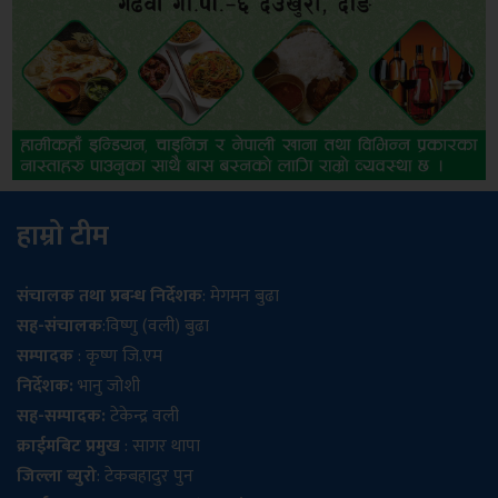
हाम्रो टीम
संचालक तथा प्रबन्ध निर्देशक
: मेगमन बुढा
सह-संचालक
:विष्णु (वली) बुढा
सम्पादक
: कृष्ण जि.एम
निर्देशक:
भानु जोशी
सह-सम्पादक:
टेकेन्द्र वली
क्राईमबिट प्रमुख
: सागर थापा
जिल्ला ब्युरो
: टेकबहादुर पुन