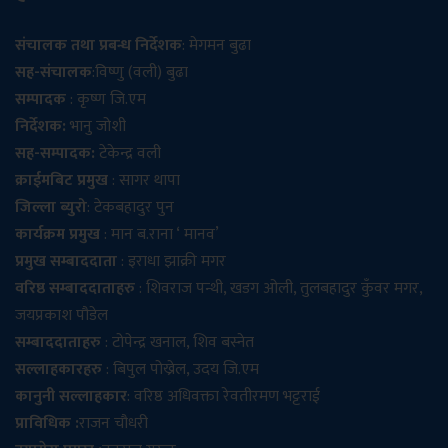
संचालक तथा प्रबन्ध निर्देशक
: मेगमन बुढा
सह-संचालक
:विष्णु (वली) बुढा
सम्पादक
: कृष्ण जि.एम
निर्देशक:
भानु जोशी
सह-सम्पादक:
टेकेन्द्र वली
क्राईमबिट प्रमुख
: सागर थापा
जिल्ला ब्युरो
: टेकबहादुर पुन
कार्यक्रम प्रमुख
: मान ब.राना ‘ मानव’
प्रमुख सम्बाददाता
: इराधा झाक्री मगर
वरिष्ठ सम्बाददाताहरु
: शिवराज पन्थी, खडग ओली, तुलबहादुर कुँवर मगर,
जयप्रकाश पौडेल
सम्बाददाताहरु
: टोपेन्द्र खनाल, शिव बस्नेत
सल्लाहकारहरु
: बिपुल पोख्रेल, उदय जि.एम
कानुनी सल्लाहकार
: वरिष्ठ अधिवक्ता रेवतीरमण भट्टराई
प्राविधिक :
राजन चौधरी