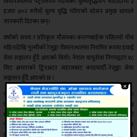
विमानस्थलमा पेट्रोलियम पदार्थको मूल्यवृद्धिसँगै भाडादरमा ३
हजार ४०२ रुपैयाँ मूल्य वृद्धि गरिएकोे स्टेसन प्रमुख थापाले
जानकारी दिएका छन्।
वर्षाको समय र प्रतिकूल मौसमका कारणबाहेक पछिल्लो पाँच
महिनादेखि गुल्मीको रेसुङ्गा विमानस्थलमा नियमित रूपमा हवाई
सेवा सञ्चालन हुँदै आएको थियो। नेपाल वायुसेवा निगमद्वारा १८
सिट क्षमताको ट्विनअटर जहाजबाट काठमाडौँ–रेसुङ्गा सेवा
सञ्चालन हुँदै आएको छ ।
गुल्मीमा हवाई उडान सुरु भएसँगै जिल्लामा आउने आन्तरिक
एवं बाह्य पर्यटकको संख्यामा पनि वृद्धि हुँदै गएको छ । करिब
१६ देखि १८ घण्टाको लामो स्थलमार्गबाट यात्रा गरेर राजधानी
पुग्नुपर्ने बाध्यता हटेको यात्रुहरूले बताउँछन् । सेवा सुरु भएपछि
हवाईमार्गबाट ४५ देखि ५० मिनेटमा गुल्मीबाट राजधानी जान