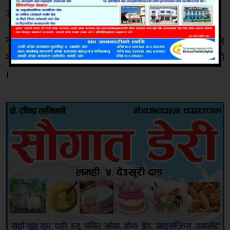
आउन सकिन्छ ।
गुल्मीमा नेपाल वायुसेवा निगमले विसं २०८० वैशाख २९
गतेदेखि व्यावसायिक रूपमा हवाई उडान सेवा सुरु गरेको थियो
।