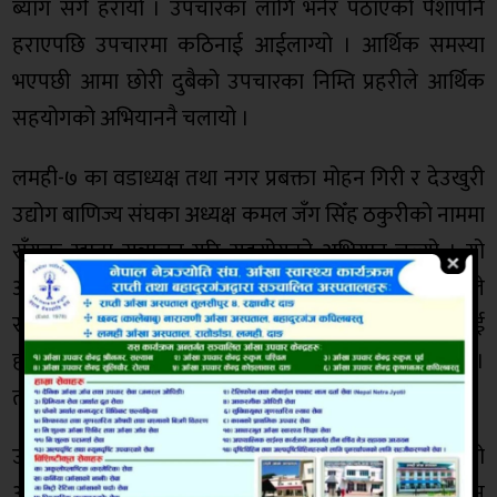
ब्याग सँगै हरायो । उपचारका लागि भनेर पठाएको पैशापनि
हराएपछि उपचारमा कठिनाई आईलाग्यो । आर्थिक समस्या
भएपछी आमा छोरी दुबैको उपचारका निम्ति प्रहरीले आर्थिक
सहयोगको अभियाननै चलायो ।
लमही-७ का वडाध्यक्ष तथा नगर प्रबक्ता मोहन गिरी र देउखुरी
उद्योग बाणिज्य संघका अध्यक्ष कमल जँग सिँह ठकुरीको नाममा
सँयुक्त खाता सञ्चालन गरि सहयोगको अभियान चल्यो । यो
अभियानलाई जनप्रतिनिधी, सँघसँस्था, उद्योगी, ब्यबसायी सबैले
साथ दिए । खातामा एकलाख जम्मा भएपछि परिवारलाई
हस्तान्त्रण गरियो । अभियानको उद्वेस्य थियो उनलाई बचाउनु ।
तर ‘ईभान्सिका’ लाई मृत्युले रोज्यो ।
उनलाई आमाको न्यानो काख चाहिन्थ्यो । पोसिलो आहारको
आबस्यक्ता थियो । विभिन्न आबस्यक्ताबाट शिशु बञ्चित हुन