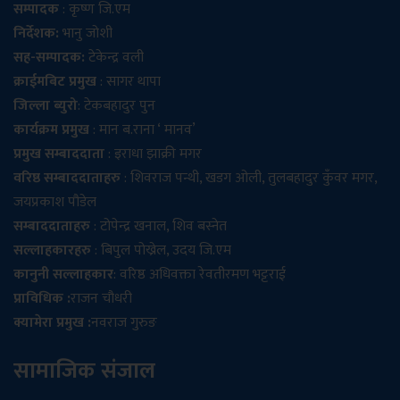
सम्पादक
: कृष्ण जि.एम
निर्देशक:
भानु जोशी
सह-सम्पादक:
टेकेन्द्र वली
क्राईमबिट प्रमुख
: सागर थापा
जिल्ला ब्युरो
: टेकबहादुर पुन
कार्यक्रम प्रमुख
: मान ब.राना ‘ मानव’
प्रमुख सम्बाददाता
: इराधा झाक्री मगर
वरिष्ठ सम्बाददाताहरु
: शिवराज पन्थी, खडग ओली, तुलबहादुर कुँवर मगर,
जयप्रकाश पौडेल
सम्बाददाताहरु
: टोपेन्द्र खनाल, शिव बस्नेत
सल्लाहकारहरु
: बिपुल पोख्रेल, उदय जि.एम
कानुनी सल्लाहकार
: वरिष्ठ अधिवक्ता रेवतीरमण भट्टराई
प्राविधिक :
राजन चौधरी
क्यामेरा प्रमुख :
नवराज गुरुङ
सामाजिक संजाल