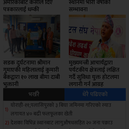
अमेरिकाबाट केसीले दिए
स्थानमा भारी वर्षाको
पत्रकारलाई धम्की
सम्भावना
सडक दुर्घटनामा श्रीमान
मुख्यमन्त्री आचार्यद्वारा
गुमाएकी महिलालाई कुमारी
पर्यटकीय क्षेत्रलाई लक्षित
बैंकद्वारा १० लाख बीमा दाबी
गर्दै सुविधा युक्त होटलमा
भुक्तानी
लगानी गर्न आग्रह
भर्खरै
धेरै पढिएको
घोराही-११,पलासिपुरको ३ बिघा जमिनमा गरिएको स्याउ
लगायत ४० बढी फलफूलका खेती
देशका विभिन्न स्थानबाट लागुऔषधसहित २० जना पक्राउ