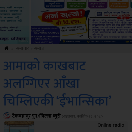
Sdc
»
समाचार
»
समाज
आमाको काखबाट
अलग्गिएर आँखा
चिम्लिएकी ‘ईभान्सिका’
टेकबहादुर पुन/जिल्ला ब्युरो
आइतबार, कार्तिक २६, २०८०