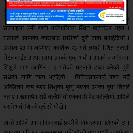
पुगिन । डिस्चार्जको बेलापनि चिकित्सकले अर्धचेत आमासँग
शिशुको दुरी कायम गर्न सल्लाह दिए । सोही अनुरुप घर
सल्लाहमा उनी राप्ती गाउँपालिका स्थित माईतीघर गइन ।
घटनाले आमाको काखबाट छोरीको दुरी टाढा बनाईदियो ।
असोज २३ मा जन्मिएर कार्तिक २३ गते लमही स्थित तुलसी
सेटललाईट अस्पतालमा उनको मृत्यु भयो । आफ्नै जन्मदिनमा
शिशुले प्राण त्यागिन । ८ गतेको घटनाले टाढा बनेको दुरी
सधैका लागि टाढा भईदियो । चिकित्सकलाई उदृत गर्दै
अक्सिजन कम भएर शिशुको मृत्यु भएको उनका बुवा शिवले
बताए । खानपिन राम्रै चल्दैथियो एक्कासी पेट फुल्लियो, अहिले
यस्तो भयो शिवले दुखेसो पोखे ।
त्यस्तै अहिले आमा निरमलाई प्रहरीले नियन्त्रणमा लिएको छ ।
म्यादथप गरि थप अनुसन्धान चलिरहेको वडा प्रहरी कार्यालय