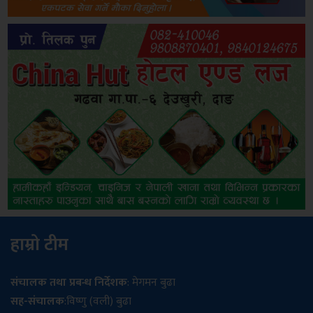
हाम्रो टीम
संचालक तथा प्रबन्ध निर्देशक
: मेगमन बुढा
सह-संचालक
:विष्णु (वली) बुढा