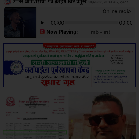
सागर थापा/सिधा-पत्र क्राइम बिट प्रमुख
आइतबार, साउन ०७, २०८०