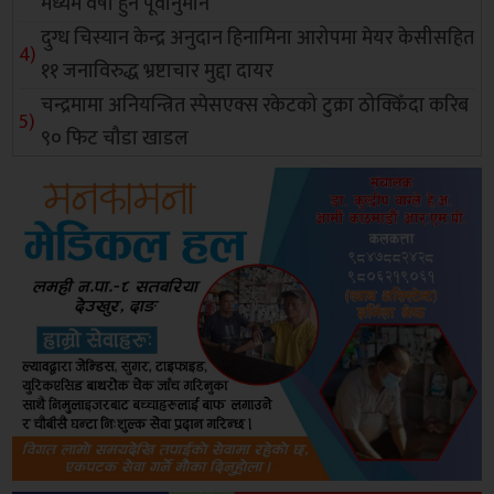
मध्यम वर्षा हुने पूर्वानुमान
दुग्ध चिस्यान केन्द्र अनुदान हिनामिना आरोपमा मेयर केसीसहित
११ जनाविरुद्ध भ्रष्टाचार मुद्दा दायर
चन्द्रमामा अनियन्त्रित स्पेसएक्स रकेटको टुक्रा ठोक्किँदा करिब
९० फिट चौडा खाडल