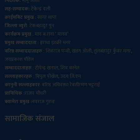
निर्देशक:
भानु जोशी
सह-सम्पादक:
टेकेन्द्र वली
क्राईमबिट प्रमुख
: सागर थापा
जिल्ला ब्युरो
: टेकबहादुर पुन
कार्यक्रम प्रमुख
: मान ब.राना ‘ मानव’
प्रमुख सम्बाददाता
: इराधा झाक्री मगर
वरिष्ठ सम्बाददाताहरु
: शिवराज पन्थी, खडग ओली, तुलबहादुर कुँवर मगर,
जयप्रकाश पौडेल
सम्बाददाताहरु
: टोपेन्द्र खनाल, शिव बस्नेत
सल्लाहकारहरु
: बिपुल पोख्रेल, उदय जि.एम
कानुनी सल्लाहकार
: वरिष्ठ अधिवक्ता रेवतीरमण भट्टराई
प्राविधिक :
राजन चौधरी
क्यामेरा प्रमुख :
नवराज गुरुङ
सामाजिक संजाल