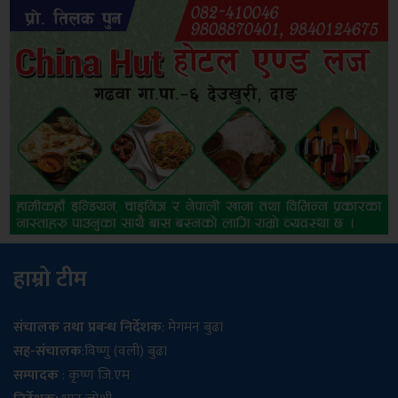
हाम्रो टीम
संचालक तथा प्रबन्ध निर्देशक
: मेगमन बुढा
सह-संचालक
:विष्णु (वली) बुढा
सम्पादक
: कृष्ण जि.एम