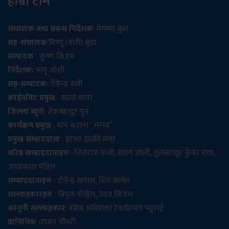
हाम्रो टीम
संचालक तथा प्रबन्ध निर्देशक
: मेगमन बुढा
सह-संचालक
:विष्णु (वली) बुढा
सम्पादक
: कृष्ण जि.एम
निर्देशक:
भानु जोशी
सह-सम्पादक:
टेकेन्द्र वली
क्राईमबिट प्रमुख
: सागर थापा
जिल्ला ब्युरो
: टेकबहादुर पुन
कार्यक्रम प्रमुख
: मान ब.राना ‘ मानव’
प्रमुख सम्बाददाता
: इराधा झाक्री मगर
वरिष्ठ सम्बाददाताहरु
: शिवराज पन्थी, खडग ओली, तुलबहादुर कुँवर मगर,
जयप्रकाश पौडेल
सम्बाददाताहरु
: टोपेन्द्र खनाल, शिव बस्नेत
सल्लाहकारहरु
: बिपुल पोख्रेल, उदय जि.एम
कानुनी सल्लाहकार
: वरिष्ठ अधिवक्ता रेवतीरमण भट्टराई
प्राविधिक :
राजन चौधरी