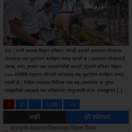
दाङ । राप्ती स्वास्थ्य विज्ञान प्रतिष्ठान, घोराही दाङको अस्पताल परिसरमा
सरसफाइ तथा वृक्षरोपण कार्यक्रम सम्पन्न भएको छ । अस्पताल परिसरलाई
स्वच्छ, सफा, हराभरा तथा वातावरणमैत्री बनाउने उद्देश्यले शनिबार बिहान
८:०० बजेदेखि सञ्चालन गरिएको सरसफाइ तथा वृक्षरोपण कार्यक्रम सम्पन्न
भएको हो । निमित्त अस्पताल निर्देशक तथा सह–प्राध्यापक डा. सुरेश
रसाइलीको अध्यक्षता तथा प्रतिष्ठानका उपकुलपति प्रा.डा. अजयकुमार […]
Posts
Page
Page
Page
1
2
…
1,138
->>
भर्खरै
धेरै पढिएको
pagination
राजपुरमा संस्थागत विद्यालयका शिक्षक मिलन