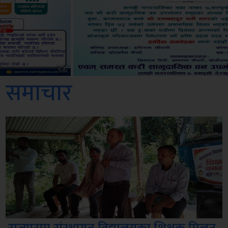
ksbus
समाचार