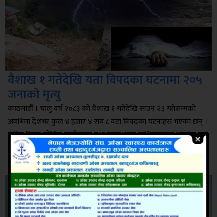
वैशाख १ गतेदेखि यता विपदका घटनामा २०५
जनाको मृत्यु
काठमाडौँ । चालु वर्ष २०८३ को वैशाख १ गतेदेखि साउन २३ गतेसम्मको
अवधिमा देशभर कुल ४ हजार ४ सय ८ वटा विपदका घटनाहरु भएका छन् ।
राष्ट्रिय विपद जोखिम न्यूनीकरण तथा व्यवस्थापन प्राधिकरणका अनुसार यस
अवधिमा विपदका कारण कुल २०५ जनाले ज्यान गुमाएका छन् भने ५ जना
बेपत्ता र १ हजार ३ सय २४ जना […]