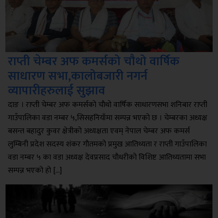
राप्ती चेम्बर अफ कमर्सको चाैथो वार्षिक
साधारण सभा,कालोबजारी नगर्न
व्यापारीहरुलाई सुझाव
दाङ । राप्ती चेम्बर अफ कमर्सको चाैथो वार्षिक साधारणसभा शनिबार राप्ती
गाउँपालिका वडा नम्बर ५,सिसहनियाँमा सम्पन्न भएको छ । चेम्बरका अध्यक्ष
बसन्त बहादुर कुवर क्षेत्रीको अध्यक्षता एवम् नेपाल चेम्बर अफ कमर्स
लुम्बिनी प्रदेश सदस्य शंकर गाैतमको प्रमुख आतिथ्यता र राप्ती गाउँपालिका
वडा नम्बर ५ का वडा अध्यक्ष देवप्रसाद चाैधरीको विशिष्ट आतिथ्यतामा सभा
सम्पन्न भएको हो […]