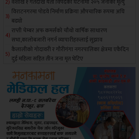
वैशाख १ गतेदेखि यता विपदका घटनामा २०५ जनाको मृत्यु
विराटनगरमा पोडवे निर्माण प्रक्रिया औपचारिक रुपमा अघि
बढ्यो
राप्ती चेम्बर अफ कमर्सको चाैथो वार्षिक साधारण
सभा,कालोबजारी नगर्न व्यापारीहरुलाई सुझाव
कैलालीको गोदावरी र गौरीगंगा नगरपालिका क्षेत्रमा एकैदिन
दुई महिला सहित तीन जना मृत भेटिए