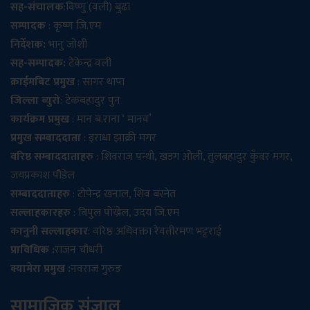
सह-संचालक
:विष्णु (वली) बुढा
सम्पादक
: कृष्ण जि.एम
निर्देशक:
भानु जोशी
सह-सम्पादक:
टेकेन्द्र वली
क्राईमबिट प्रमुख
: सागर थापा
जिल्ला ब्युरो
: टेकबहादुर पुन
कार्यक्रम प्रमुख
: मान ब.राना ‘ मानव’
प्रमुख सम्बाददाता
: इराधा झाक्री मगर
वरिष्ठ सम्बाददाताहरु
: शिवराज पन्थी, खडग ओली, तुलबहादुर कुँवर मगर,
जयप्रकाश पौडेल
सम्बाददाताहरु
: टोपेन्द्र खनाल, शिव बस्नेत
सल्लाहकारहरु
: बिपुल पोख्रेल, उदय जि.एम
कानुनी सल्लाहकार
: वरिष्ठ अधिवक्ता रेवतीरमण भट्टराई
प्राविधिक :
राजन चौधरी
क्यामेरा प्रमुख :
नवराज गुरुङ
सामाजिक संजाल