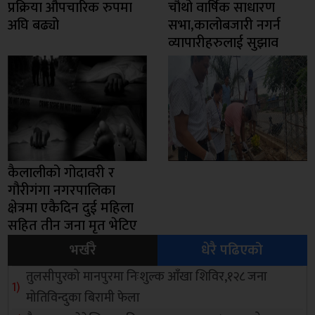
प्रक्रिया औपचारिक रुपमा
चाैथो वार्षिक साधारण
अघि बढ्यो
सभा,कालोबजारी नगर्न
व्यापारीहरुलाई सुझाव
कैलालीको गोदावरी र
गौरीगंगा नगरपालिका
क्षेत्रमा एकैदिन दुई महिला
सहित तीन जना मृत भेटिए
भर्खरै
धेरै पढिएको
तुलसीपुरको मानपुरमा निःशुल्क आँखा शिविर,१२८ जना
मोतिविन्दुका बिरामी फेला