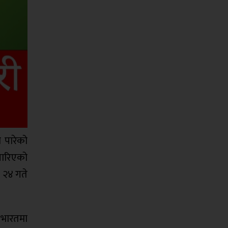
 पारेको
पारिएको
ख २४ गते
 भारतमा