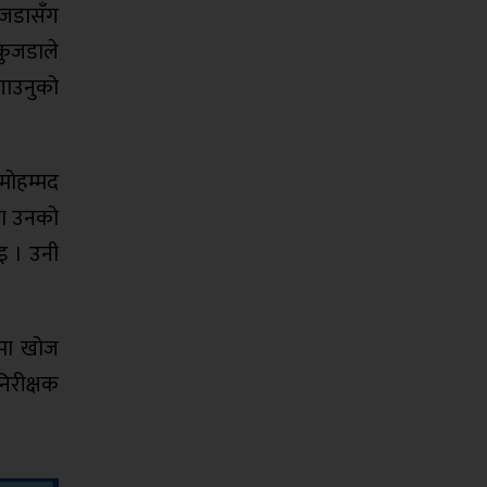
ुजडासँग
कुजडाले
गाउनुको
मोहम्मद
मा उनको
इ । उनी
यमा खोज
िरीक्षक