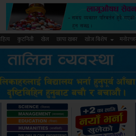
हित्य
कुटनिती
खेल
छापा खबर
खोज बिशेष
मनोरन्ज