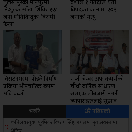
तुलसीपुरको मानपुरमा
वैशाख १ गतेदेखि यता
निःशुल्क आँखा शिविर,१२८
विपदका घटनामा २०५
जना मोतिविन्दुका बिरामी
जनाको मृत्यु
फेला
विराटनगरमा पोडवे निर्माण
राप्ती चेम्बर अफ कमर्सको
प्रक्रिया औपचारिक रुपमा
चाैथो वार्षिक साधारण
अघि बढ्यो
सभा,कालोबजारी नगर्न
व्यापारीहरुलाई सुझाव
भर्खरै
धेरै पढिएको
कपिलवस्तुका पूर्वमेयर किरण सिंह जंगलमा मृत अवस्थामा
भेटिए