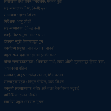
संचालक तथा प्रबन्ध निर्देशक
: मेगमन बुढा
सह-संचालक
:विष्णु (वली) बुढा
सम्पादक
: कृष्ण जि.एम
निर्देशक:
भानु जोशी
सह-सम्पादक:
टेकेन्द्र वली
क्राईमबिट प्रमुख
: सागर थापा
जिल्ला ब्युरो
: टेकबहादुर पुन
कार्यक्रम प्रमुख
: मान ब.राना ‘ मानव’
प्रमुख सम्बाददाता
: इराधा झाक्री मगर
वरिष्ठ सम्बाददाताहरु
: शिवराज पन्थी, खडग ओली, तुलबहादुर कुँवर मगर,
जयप्रकाश पौडेल
सम्बाददाताहरु
: टोपेन्द्र खनाल, शिव बस्नेत
सल्लाहकारहरु
: बिपुल पोख्रेल, उदय जि.एम
कानुनी सल्लाहकार
: वरिष्ठ अधिवक्ता रेवतीरमण भट्टराई
प्राविधिक :
राजन चौधरी
क्यामेरा प्रमुख :
नवराज गुरुङ