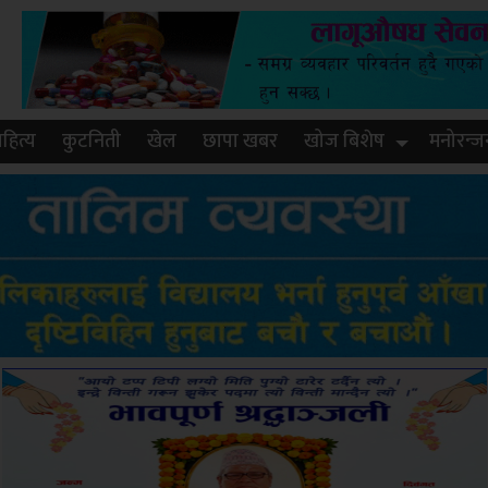
हित्य
कुटनिती
खेल
छापा खबर
खोज बिशेष
मनोरन्ज