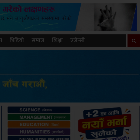
न
भिडियो
समाज
शिक्षा
एजेन्सी