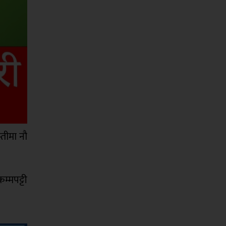
्तीमा नौ
म्मपट्टी