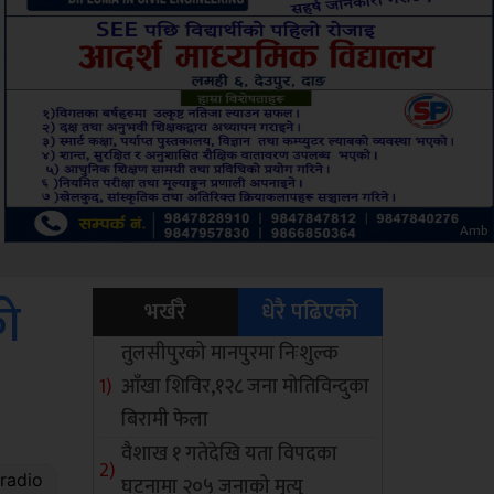
Sdc
को
भर्खरै
धेरै पढिएको
तुलसीपुरको मानपुरमा निःशुल्क
आँखा शिविर,१२८ जना मोतिविन्दुका
बिरामी फेला
वैशाख १ गतेदेखि यता विपदका
घटनामा २०५ जनाको मृत्यु