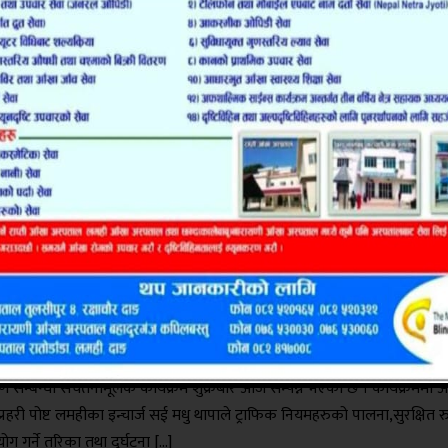
ितामा साेही विद्यालयका प्रज्वल राेका […]
षकको क्षमता विकासमा गुरुकुल एकेडेमीको जोड,ल
ी शाखामा प्रशिक्षण
णस्तरीय शिक्षाको आधार सक्षम शिक्षक भन्ने मान्यतालाई आत्मसात् गर्दै गुरुकुल एक
क्षकहरूको व्यावसायिक क्षमता अभिवृद्धिका लागि प्रशिक्षण कार्यक्रमलाई निरन्त
 यसैक्रममा गुरुकुल एकेडेमी लमही र घोराही शाखामा छुट्टाछुट्टै शिक्षक प्रशिक्षण क
भएका छन् । गुरुकुल एकेडेमी लमहीले शिक्षकहरूको क्षमता अभिवृद्धि, प्रभावकारी
ा व्यवस्थापन तथा निरन्तर विद्यार्थी मूल्याङ्कन विषयक एकदिने प्रशिक्षण […]
रको ज्योति आविमा लागू पदार्थ दुर्ब्यसन र बालविव
ीकरण सम्बन्धि कार्यक्रम सम्पन्न
उखुरीको राजपुर गाउँपालिका वडा नम्बर १ गुरुङखोला स्थित ज्योति आधारभूत विद्
थीहरुलाई लक्षित गरी ट्राफिक सचेतना तथा लागू पदार्थ दुर्ब्यसन नियन्त्रण तथा बालवि
ण सम्बन्धी सचेतनामूलक कार्यक्रम शुक्रबार आज सम्पन्न भएको छ । कार्यक्रममा अ
प्रहरी पोष्ट लमहीका इन्चार्ज सई मधु थापाले ट्राफिक नियमहरुको पालना,सुरक्षित 
ोग गर्ने तरिका तथा दुर्घटना […]