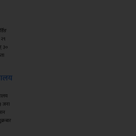
्डिङ
 २९
न् ३०
्ता
्यालय
्यालय
५३ जना
मान
ुक्रबार