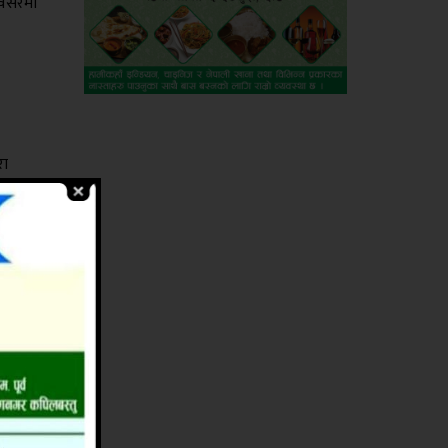
अवसरमा
रा
 गरिएको
थापन)
,स्टार
े आयोजना
शिखा
्त