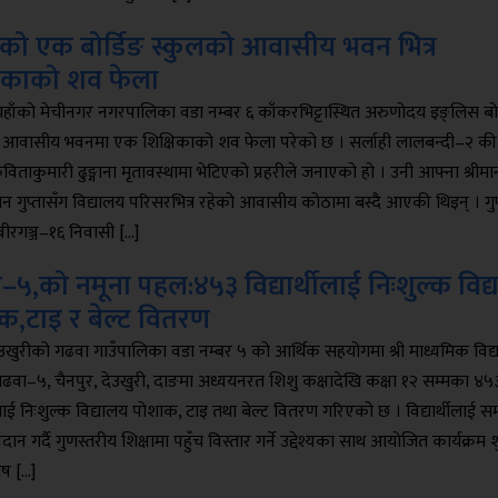
को एक बोर्डिङ स्कुलको आवासीय भवन भित्र
षिकाको शव फेला
यहाँको मेचीनगर नगरपालिका वडा नम्बर ६ काँकरभिट्टास्थित अरुणोदय इङ्लिस बोर
 आवासीय भवनमा एक शिक्षिकाको शव फेला परेको छ । सर्लाही लालबन्दी–२ की
कविताकुमारी ढुङ्गाना मृतावस्थामा भेटिएको प्रहरीले जनाएको हो । उनी आफ्ना श्रीमा
तन गुप्तासँग विद्यालय परिसरभित्र रहेको आवासीय कोठामा बस्दै आएकी थिइन् । गुप
वीरगञ्ज–१६ निवासी […]
५,को नमूना पहल:४५३ विद्यार्थीलाई निःशुल्क विद
क,टाइ र बेल्ट वितरण
ेउखुरीको गढवा गाउँपालिका वडा नम्बर ५ को आर्थिक सहयोगमा श्री माध्यमिक विद
 गढवा–५, चैनपुर, देउखुरी, दाङमा अध्ययनरत शिशु कक्षादेखि कक्षा १२ सम्मका ४
थीलाई निःशुल्क विद्यालय पोशाक, टाइ तथा बेल्ट वितरण गरिएको छ । विद्यार्थीलाई स
दान गर्दै गुणस्तरीय शिक्षामा पहुँच विस्तार गर्ने उद्देश्यका साथ आयोजित कार्यक्रम श
ष […]