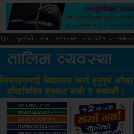
हित्य
कुटनिती
खेल
छापा खबर
खोज बिशेष
मनोरन्ज