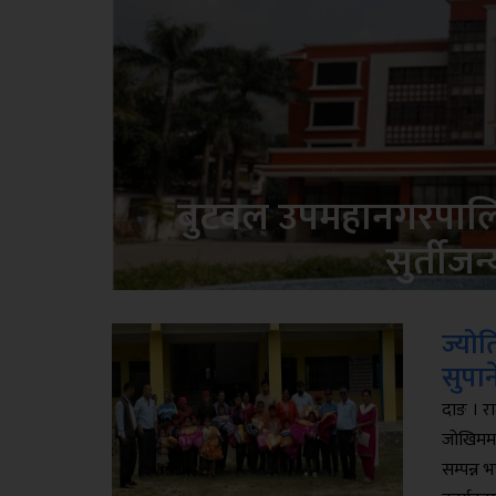
बुटवल उपमहानगरपालिका
सुर्तीजन
ज्यो
सुपान
दाङ । र
जोखिममा 
सम्पन्न