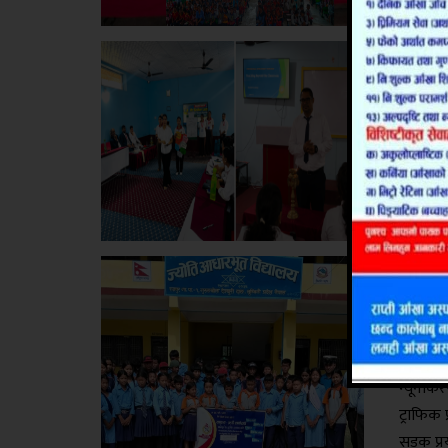
प्रतियोग
शिक्
घोराह
दाङ । गु
आफ्ना शि
दिएको छ।
सम्पन्न 
कक्षाकोठ
राजपु
न्यून
दाङ । दे
विद्यार्
न्यूनीकर
ट्राफिक 
सडक प्रय