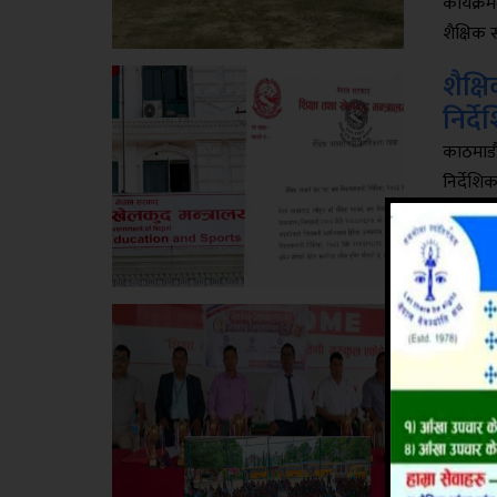
कार्यक्
शैक्षिक 
शैक्ष
निर्
काठमाडौँ
निर्देशि
मंगलबार 
हो । सरक
नियमावल
प्याब
र दी
दाङ । न
गरेको चि
सेकेन्डर
चित्रकला