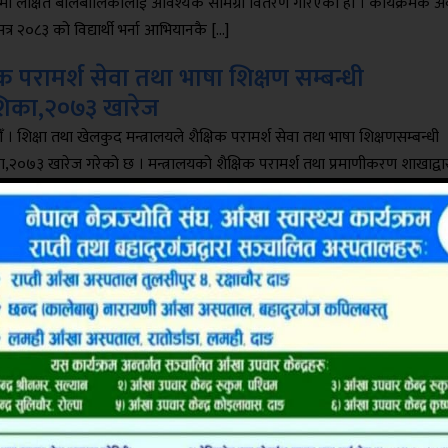
रममा लक्षित बालबालिकालाई आवश्यक सामग्री वितरण गरिएको हो । कार्यक्रमकै 
सत्र २०८३ को विद्यार्थी भर्ना आभियानकै […]
िक परामर्श सेवा तथा भाषा शिक्षण सम्बन्धी
देशिका,२०७३ खारेज
 । शिक्षा तथा खेलकुद मन्त्रालयले शैक्षिक परामर्श सेवा तथा भाषा शिक्षणसम्बन्धी
का,२०७३ खारेज गरेको छ । मन्त्रालयको शैक्षिक परामर्श तथा प्रमाणीकरण शाखाद्वा
जारी सूचना अनुसार हिजो सोमबार मन्त्रीस्तरीय निर्णयबाट उक्त निर्देशिका खारेज
ारबाट स्वीकृत शैक्षिक परामर्श, भाषा शिक्षण तथा तयारी कक्षा (सञ्चालन र व्यवस्
ी, २०८३ राजपत्रमा प्रकाशन भई कार्यान्वयनमा […]
्सन घाेराहीद्वारा चित्रकला र हिज्जे प्रतियोगिता सम्पन्न
पशिखा प्रथम
िजी तथा आवासीय विद्यालय अर्गनाइजेसन नेपाल (प्याब्सन) घाेराही नगर कमिटील
त्रकला र हिज्जे प्रतियोगितामा क्रमश:स्टार इङ्लिश बाेर्डिङ सेकेन्डरी स्कुल र दीप
ी स्कुल प्रथम भएका छन् । गुरुकुल एकेडेमीमा भएकाे कक्षा एकदेखि तीनसम्मकाे
मा स्टार इङ्लिश बाेर्डिङ सेकेन्डरी स्कुलका अम्बिका बहकरी प्रथम भएकी हुन् । उक