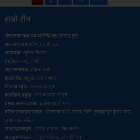
Posts
pagination
हाम्रो टीम
संचालक तथा प्रबन्ध निर्देशक
: मेगमन बुढा
सह-संचालक
:विष्णु (वली) बुढा
सम्पादक
: कृष्ण जि.एम
निर्देशक:
भानु जोशी
सह-सम्पादक:
टेकेन्द्र वली
क्राईमबिट प्रमुख
: सागर थापा
जिल्ला ब्युरो
: टेकबहादुर पुन
कार्यक्रम प्रमुख
: मान ब.राना ‘ मानव’
प्रमुख सम्बाददाता
: इराधा झाक्री मगर
वरिष्ठ सम्बाददाताहरु
: शिवराज पन्थी, खडग ओली, तुलबहादुर कुँवर मगर,
जयप्रकाश पौडेल
सम्बाददाताहरु
: टोपेन्द्र खनाल, शिव बस्नेत
सल्लाहकारहरु
: बिपुल पोख्रेल, उदय जि.एम