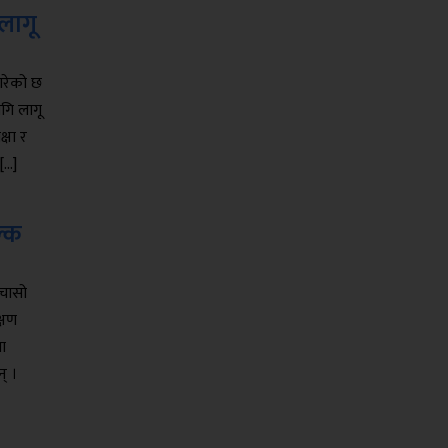
लागू
 गरेको छ
ागि लागू
्षा र
[…]
ल्क
 चासो
क्षण
ा
् ।