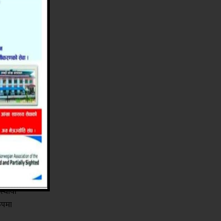
मही र
ेडेमीले
रता
ार्यक्रम
ाह
यालयमा
वाह
स्थायी
रुपमा