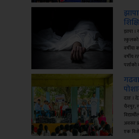
झापा
शिक्
झापा । 
स्कुलको
वर्षीया 
वर्षीय र
पर्साको 
गढवा–
पोशा
दाङ । द
चैनपुर,
विद्यार्
अवसर प्र
एक विशे