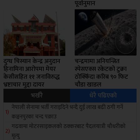
पूर्वानुमान
दुग्ध चिस्यान केन्द्र अनुदान
चन्द्रमामा अनियन्त्रित
हिनामिना आरोपमा मेयर
स्पेसएक्स रकेटको टुक्रा
केसीसहित ११ जनाविरुद्ध
ठोक्किँदा करिब ९० फिट
भ्रष्टाचार मुद्दा दायर
चौडा खाडल
भर्खरै
धेरै पढिएको
नेपाली सेनामा भर्ती गराइदिने भन्दै दुई लाख बढी ठगी गर्ने
कञ्चनपुरका चन्द पक्राउ
गढवामा मोटरसाइकलको ठक्करबाट पैदलयात्री चौधरीको
मृत्यु