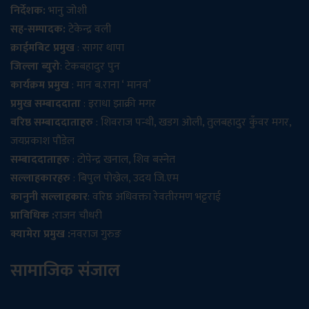
निर्देशक:
भानु जोशी
सह-सम्पादक:
टेकेन्द्र वली
क्राईमबिट प्रमुख
: सागर थापा
जिल्ला ब्युरो
: टेकबहादुर पुन
कार्यक्रम प्रमुख
: मान ब.राना ‘ मानव’
प्रमुख सम्बाददाता
: इराधा झाक्री मगर
वरिष्ठ सम्बाददाताहरु
: शिवराज पन्थी, खडग ओली, तुलबहादुर कुँवर मगर,
जयप्रकाश पौडेल
सम्बाददाताहरु
: टोपेन्द्र खनाल, शिव बस्नेत
सल्लाहकारहरु
: बिपुल पोख्रेल, उदय जि.एम
कानुनी सल्लाहकार
: वरिष्ठ अधिवक्ता रेवतीरमण भट्टराई
प्राविधिक :
राजन चौधरी
क्यामेरा प्रमुख :
नवराज गुरुङ
सामाजिक संजाल