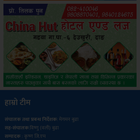
हाम्रो टीम
संचालक तथा प्रबन्ध निर्देशक
: मेगमन बुढा
सह-संचालक
:विष्णु (वली) बुढा
सम्पादक
: कृष्ण जि.एम