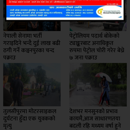
नेपाली सेनामा भर्ती
पेट्रोलियम पदार्थ बोकेको
गराइदिने भन्दै दुई लाख बढी
ट्याङ्करबाट अनाधिकृत
ठगी गर्ने कञ्चनपुरका चन्द
रुपमा पेट्रोल चोरी गरेर बेच्ने
पक्राउ
७ जना पक्राउ
तुलसीपुरमा मोटरसाइकल
देशभर मनसुनको प्रभाव
दुर्घटना हुँदा एक युवकको
कायमै,आज साधारणतया
मृत्यु
बदली रहि मध्यम वर्षा हुने