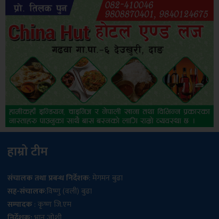
हाम्रो टीम
संचालक तथा प्रबन्ध निर्देशक
: मेगमन बुढा
सह-संचालक
:विष्णु (वली) बुढा
सम्पादक
: कृष्ण जि.एम
निर्देशक:
भानु जोशी