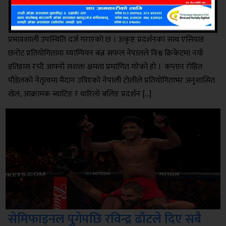
पालो ‎
काठमाडौं । ‎नेपाली क्रिकेटले अन्तर्राष्ट्रिय मञ्चमा फेरि एकपटक आफ्नो
प्रभावशाली उपस्थिति दर्ज गराएको छ । उत्कृष्ट प्रदर्शनका साथ एसियाड
छनोट प्रतियोगितामा च्याम्पियन बन्न सफल नेपालले विश्व क्रिकेटमा नयाँ
इतिहास रच्दै आफ्नो सशक्त क्षमता प्रमाणित गरेको हो । ‎ ‎कप्तान रोहित
पौडेलको नेतृत्वमा मैदान उत्रिएको नेपाली टोलीले प्रतियोगिताभर अनुशासित
खेल, आक्रामक ब्याटिङ र धारिलो बलिङ प्रदर्शन […]
सेमिफाइनल पुगेपछि रविन्द्र ढाँटले दिए सबै