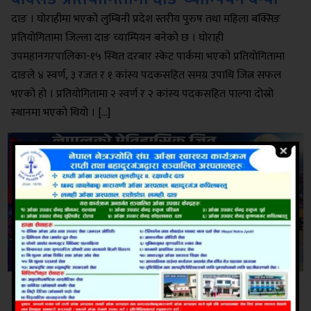
दाङ । घोराहीमा भएको लुम्बिनी प्रदेश स्तरीय पुरुष तथा महिला बक्सिङ
प्रतियोगितामा जिल्ला दाङ च्याम्पियन बनेको छ । घोराही
उपमहानगरपालिका-१५ स्थित दरबार स्केट पार्कमा भएको प्रतियोगितामा
दाङले ४ स्वर्ण, ३ रजत र १ कांस्य‌ पदकसहित समग्र उपाधि जित्न सफल
भएको हो । प्रतियोगितामा २ स्वर्ण र २ कांस्य पदकसहित पाल्पा दोस्रो
स्थानमा भएको थियो । […]
विश्व क्रिकेट मंचमा नेपालको लगातार
आक्रामक छलाङ:अब जापानमा महासंग्रामको