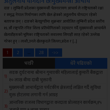
अतुलनीय योगदान छ:मुख्यमन्त्री आचार्य
दाङ । लुम्बिनी प्रदेशका मुख्यमन्त्री चेतनारायण आचार्य ले राष्ट्रियताको रक्षा
र समृद्ध नेपाल निर्माणका लागि खेल क्षेत्रको अतुलनीय योगदान रहेको
बताएक छन् । दाङको बेल्झुण्डीमा शुक्रबार आयोजित लुम्बिनी प्रदेश स्तरीय
१६ औं राष्ट्रपति रनिङ शिल्ड प्रतियोगिताको उद्घाटन गर्दै मुख्यमन्त्री आचार्यले
खेलाडीहरुको भूमिका राष्ट्रियताको सवालमा सिपाही सरह रहेको उल्लेख
गरेका हुन् । त्यस्तै,उनले खेलकुदले जिल्ला,प्रदेश र […]
Posts
Page
Page
Page
1
2
…
28
->>
भर्खरै
धेरै पढिएको
pagination
सडक दुर्घटनामा श्रीमान गुमाएकी महिलालाई कुमारी बैंकद्वारा
१० लाख बीमा दाबी भुक्तानी
मुख्यमन्त्री आचार्यद्वारा पर्यटकीय क्षेत्रलाई लक्षित गर्दै सुविधा
युक्त होटलमा लगानी गर्न आग्रह
आन्तरिक राजस्व विभागद्वारा करदाता प्रोत्साहन कार्यक्रम,१५