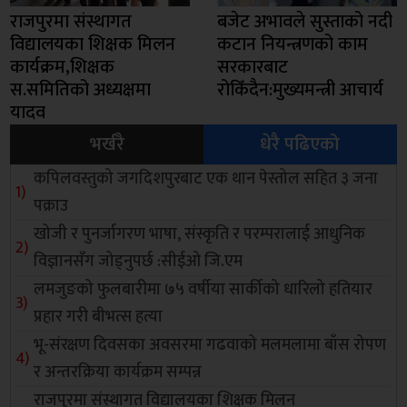
राजपुरमा संस्थागत
बजेट अभावले सुस्ताको नदी
विद्यालयका शिक्षक मिलन
कटान नियन्त्रणको काम
कार्यक्रम,शिक्षक
सरकारबाट
स.समितिको अध्यक्षमा
रोकिँदैन:मुख्यमन्त्री आचार्य
यादव
भर्खरै
धेरै पढिएको
कपिलवस्तुको जगदिशपुरबाट एक थान पेस्तोल सहित ३ जना
पक्राउ
खोजी र पुनर्जागरण भाषा, संस्कृति र परम्परालाई आधुनिक
विज्ञानसँग जोड्नुपर्छ :सीईओ जि.एम
लमजुङको फुलबारीमा ७५ वर्षीया सार्कीको धारिलो हतियार
प्रहार गरी बीभत्स हत्या
भू-संरक्षण दिवसका अवसरमा गढवाको मलमलामा बाँस रोपण
र अन्तरक्रिया कार्यक्रम सम्पन्न
राजपुरमा संस्थागत विद्यालयका शिक्षक मिलन