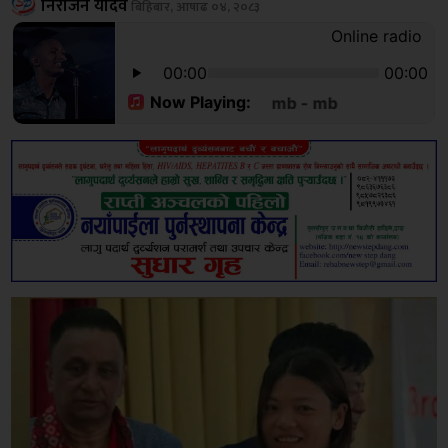
निराजन यादव
बिहिबार, आषाढ ०४, २०८३