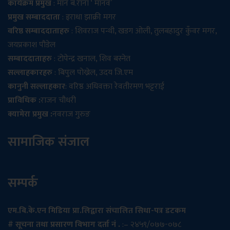
कार्यक्रम प्रमुख
: मान ब.राना ‘ मानव’
प्रमुख सम्बाददाता
: इराधा झाक्री मगर
वरिष्ठ सम्बाददाताहरु
: शिवराज पन्थी, खडग ओली, तुलबहादुर कुँवर मगर,
जयप्रकाश पौडेल
सम्बाददाताहरु
: टोपेन्द्र खनाल, शिव बस्नेत
सल्लाहकारहरु
: बिपुल पोख्रेल, उदय जि.एम
कानुनी सल्लाहकार
: वरिष्ठ अधिवक्ता रेवतीरमण भट्टराई
प्राविधिक :
राजन चौधरी
क्यामेरा प्रमुख :
नवराज गुरुङ
सामाजिक संजाल
सम्पर्क
एम.बि.के.एन मिडिया प्रा.लिद्वारा संचालित सिधा-पत्र डटकम
# सूचना तथा प्रसारण विभाग दर्ता नं .
:– २४५९/०७७-०७८