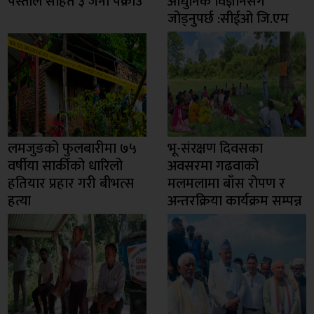
पेस्तोल सहित ३ जना पक्राउ
आधुनिक विज्ञानसँग
जोड्नुपर्छ :सीईओ जि.एम
लमजुङको फुलबारीमा ७५
भू-संरक्षण दिवसका
वर्षीया सार्कीको धारिलो
अवसरमा गढवाको
हतियार प्रहार गरी बीभत्स
मलमलामा बाँस रोपण र
हत्या
अन्तरक्रिया कार्यक्रम सम्पन्न