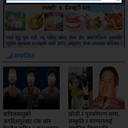
सम्बन्धित
कपिलवस्तुको
खोजी र पुनर्जागरण भाषा,
जगदिशपुरबाट एक थान
संस्कृति र परम्परालाई