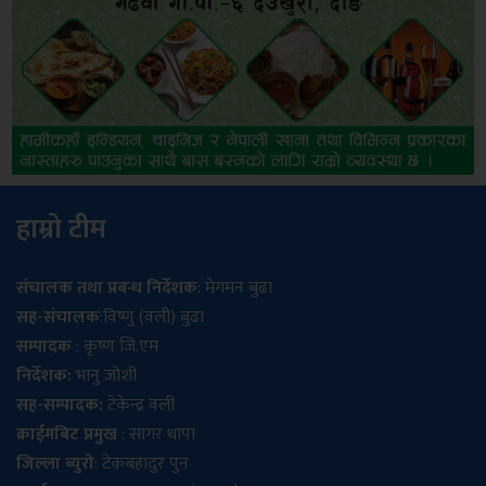
हाम्रो टीम
संचालक तथा प्रबन्ध निर्देशक
: मेगमन बुढा
सह-संचालक
:विष्णु (वली) बुढा
सम्पादक
: कृष्ण जि.एम
निर्देशक:
भानु जोशी
सह-सम्पादक:
टेकेन्द्र वली
क्राईमबिट प्रमुख
: सागर थापा
जिल्ला ब्युरो
: टेकबहादुर पुन