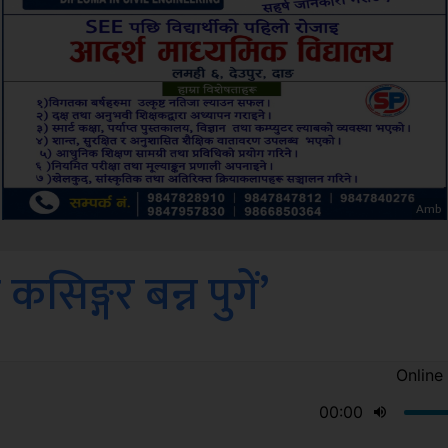
ksbus
िङ्गर बन्न पुगें’