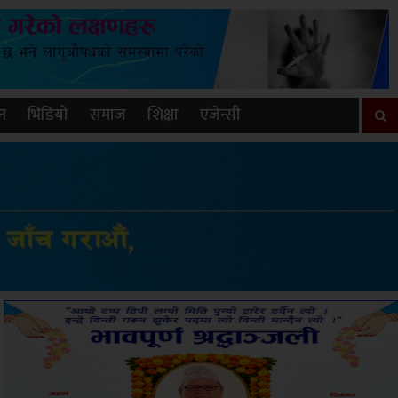
न
भिडियो
समाज
शिक्षा
एजेन्सी