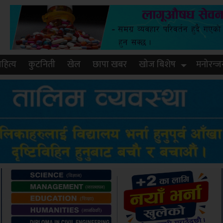
हित्य
कुटनिती
खेल
छापा खबर
खोज बिशेष
मनोरन्ज