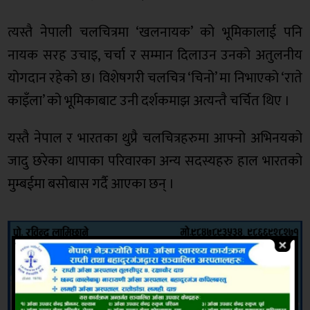
त्यस्तै नेपाली चलचित्रमा ‘खलनायक’ को भूमिकालाई पनि
नायक सरह उचाइ, चर्चा र सम्मान दिलाउन उनको अतुलनीय
योगदान रहेको छ। विशेषगरी चलचित्र ‘चिनो’ मा निभाएको ‘राते
काइँला’ को भूमिकाबाट उनी दर्शकमाझ अत्यन्तै चर्चित थिए ।
यस्तै नेपाल र भारतका थुप्रै चलचित्रहरुमा आफ्नो अभिनयको
जादु छरेका थापाका परिवारका अन्य सदस्यहरु हाल भारतको
मुम्बईमा बसोबास गर्दै आएका छन् ।