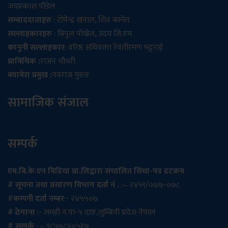
जयप्रकाश पौडेल
सम्बाददाताहरु
: टोपेन्द्र खनाल, शिव बस्नेत
सल्लाहकारहरु
: बिपुल पोख्रेल, उदय जि.एम
कानुनी सल्लाहकार
: वरिष्ठ अधिवक्ता रेवतीरमण भट्टराई
प्राविधिक :
राजन चौधरी
क्यामेरा प्रमुख :
नवराज गुरुङ
सामाजिक संजाल
सम्पर्क
एम.बि.के.एन मिडिया प्रा.लिद्वारा संचालित सिधा-पत्र डटकम
# सूचना तथा प्रसारण विभाग दर्ता नं .
:– २४५९/०७७-०७८
#
कम्पनी दर्ता नम्बर
:- २४५५०७
# ठेगाना
:- लमही न.पा-५ दाङ,लुम्बिनी प्रदेश नेपाल
# सम्पर्क
: – ९८५७८४०५१७