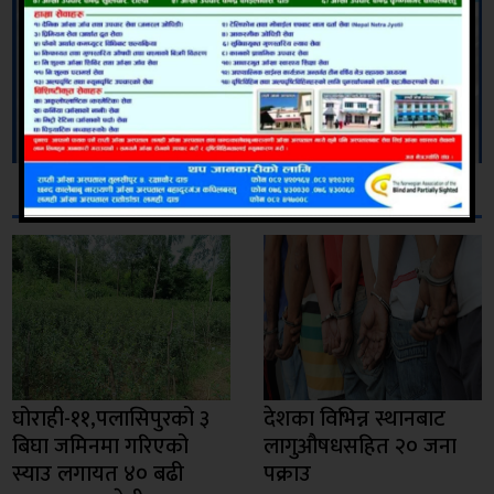
सम्बन्धित
घोराही-११,पलासिपुरको ३
देशका विभिन्न स्थानबाट
बिघा जमिनमा गरिएको
लागुऔषधसहित २० जना
स्याउ लगायत ४० बढी
पक्राउ