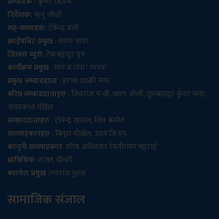
सम्पादक
: कृष्ण जि.एम
निर्देशक:
भानु जोशी
सह-सम्पादक:
टेकेन्द्र वली
क्राईमबिट प्रमुख
: सागर थापा
जिल्ला ब्युरो
: टेकबहादुर पुन
कार्यक्रम प्रमुख
: मान ब.राना ‘ मानव’
प्रमुख सम्बाददाता
: इराधा झाक्री मगर
वरिष्ठ सम्बाददाताहरु
: शिवराज पन्थी, खडग ओली, तुलबहादुर कुँवर मगर,
जयप्रकाश पौडेल
सम्बाददाताहरु
: टोपेन्द्र खनाल, शिव बस्नेत
सल्लाहकारहरु
: बिपुल पोख्रेल, उदय जि.एम
कानुनी सल्लाहकार
: वरिष्ठ अधिवक्ता रेवतीरमण भट्टराई
प्राविधिक :
राजन चौधरी
क्यामेरा प्रमुख :
नवराज गुरुङ
सामाजिक संजाल