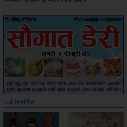
किनकी म थुनिएको छु ‘कोरोना जेल’ भित्र। ।
सम्बन्धित