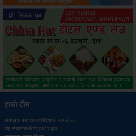
हाम्रो टीम
संचालक तथा प्रबन्ध निर्देशक
: मेगमन बुढा
सह-संचालक
:विष्णु (वली) बुढा