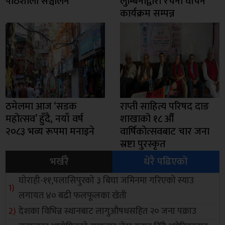
पाठशाला सञ्चालन
लुम्बिनीद्वारा रचना वाचन
कार्यक्रम सम्पन्न
ठमेलमा आज ‘सडक
राप्ती साहित्य परिषद दाङ
महोत्सव’ हुँदै, नयाँ वर्ष
शाखाको १८ औँ
२०८३ भव्य रूपमा मनाइने
वार्षिकोत्सवबाट चार जना
स्रष्टा पुरस्कृत
भर्खरै
धेरै पढिएको
घोराही-११,पलासिपुरको ३ बिघा जमिनमा गरिएको स्याउ
लगायत ४० बढी फलफूलका खेती
देशका विभिन्न स्थानबाट लागुऔषधसहित २० जना पक्राउ