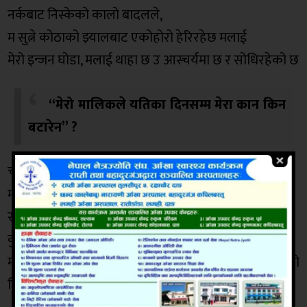
नर्कबाट निस्केको कालो बादलले,
म सुत्ने कोठाको झ्यालबाट एकोहोरो हेरिरहेछ मलाई
मेरो इन्जन घोडा, मलाई थाहा छ उ आस्चर्यमा छ र सोधिरहेको छ
“मेरो मालिकले यतिका दिनसम्म मेरा कान किन
बटारेन” ?
चौबिस घण्टामा अठार घन्टा घटाए पछीको समय
मात्रै मेरो शरीरलाई सहने बिस्तारा
र मेरो शिरलाई सहने सिरानी आत्तिएका छन,
कुर्ची टेबल सोफा र गलैचाहरु पाट्टीएका छन,
म बुझ्दछु मेरो बन्दी जीवन नियालिरहेका निर्जिव दर्शकहरुको
जिज्ञासा