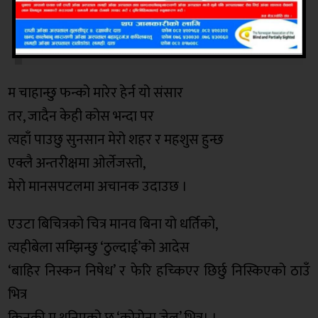
तर उनिहरु बुझ्दैनन् मैले बन्द कोठाभित्र
खोजिरहेको मानव जीवन र सभ्यता। ।
म चाहान्छु फन्को मारेर हेर्न यो संसार
तर, जादैन केही कोस भन्दा पर
त्यहाँ पाउछु सुनसान मेरो शहर र महशुस हुन्छ
एक्लै अन्तरीक्षमा ओर्लेजस्तो,
मेरो मानसपटलमा अचानक उदाउछ ।
एउटा बिचित्रको चित्र मानव बिना यो धर्तिको,
त्यहीबेला सम्झिन्छु ‘ठुल्दाई’को आदेस
‘बाहिर निस्कन निषेध’ र फेरि हच्किएर छिर्छु निस्किएको ठाउँ
भित्र