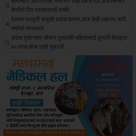
बलात्कार आरोपितको समाचार लेख्न दबाब दिँदै अमेरिकाबाट
केसीले दिए पत्रकारलाई धम्की
देशभर मनसुनी वायुको प्रभाव कायम,आज केही स्थानमा भारी
वर्षाको सम्भावना
सडक दुर्घटनामा श्रीमान गुमाएकी महिलालाई कुमारी बैंकद्वारा
१० लाख बीमा दाबी भुक्तानी