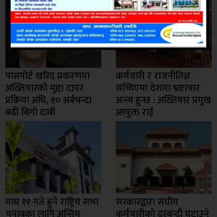
पासपोर्ट खरिद प्रकरणमा
कर्मचारी र राजनीतिज्ञ
अख्तियारको मुद्दा दायर
सच्चिएमा देशमा भ्रष्टाचार
प्रक्रिया अघि, १० अर्बभन्दा
अन्त्य हुन्छ : अख्तियार प्रमुख
बढी बिगो दाबी
आयुक्त राई
माघ ११ गते हुने राष्ट्रिय सभा
सरकारद्वारा संघीय
चुनावका लागि अन्तिम
कर्मचारीको दरबन्दी घटाउने