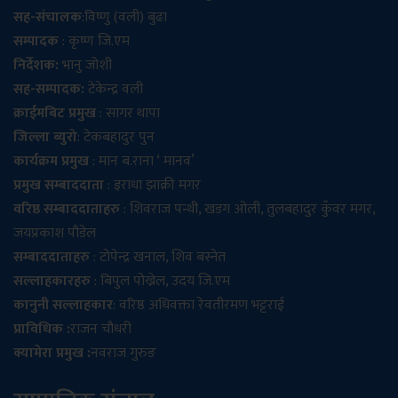
सह-संचालक
:विष्णु (वली) बुढा
सम्पादक
: कृष्ण जि.एम
निर्देशक:
भानु जोशी
सह-सम्पादक:
टेकेन्द्र वली
क्राईमबिट प्रमुख
: सागर थापा
जिल्ला ब्युरो
: टेकबहादुर पुन
कार्यक्रम प्रमुख
: मान ब.राना ‘ मानव’
प्रमुख सम्बाददाता
: इराधा झाक्री मगर
वरिष्ठ सम्बाददाताहरु
: शिवराज पन्थी, खडग ओली, तुलबहादुर कुँवर मगर,
जयप्रकाश पौडेल
सम्बाददाताहरु
: टोपेन्द्र खनाल, शिव बस्नेत
सल्लाहकारहरु
: बिपुल पोख्रेल, उदय जि.एम
कानुनी सल्लाहकार
: वरिष्ठ अधिवक्ता रेवतीरमण भट्टराई
प्राविधिक :
राजन चौधरी
क्यामेरा प्रमुख :
नवराज गुरुङ