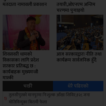
मतदाता नामावली प्रकाशन
तयारी,ओएनएम अन्तिम
चरणमा पुर्‍याइयो
शिवसवरी धामको
आज सरकारद्वारा नीति तथा
विकासका लागि प्रदेश
कार्यक्रम सार्वजनिक हुँदै
सरकार प्रतिबद्ध छ :
कार्यबाहक मुख्यमन्त्री
मास्की
भर्खरै
धेरै पढिएको
तुलसीपुरको मानपुरमा निःशुल्क आँखा शिविर,१२८ जना
मोतिविन्दुका बिरामी फेला