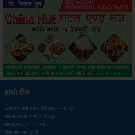
हाम्रो टीम
संचालक तथा प्रबन्ध निर्देशक
: मेगमन बुढा
सह-संचालक
:विष्णु (वली) बुढा
सम्पादक
: कृष्ण जि.एम
निर्देशक:
भानु जोशी