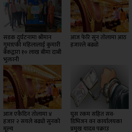
सडक दुर्घटनामा श्रीमान
आज फेरि सुन तोलामा आठ
गुमाएकी महिलालाई कुमारी
हजारले बढ्यो
बैंकद्वारा १० लाख बीमा दाबी
भुक्तानी
आज एकैदिन तोलामा ४
घुस रकम सहित सव-
हजार २ सयले बढ्यो सुनको
डिभिजन वन कार्यालयका
मूल्य
प्रमुख यादव पक्राउ