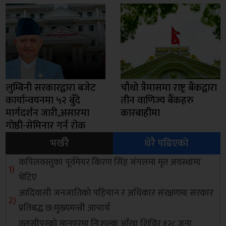
लुम्बिनी सरकारद्वारा बजेट
चौथो त्रैमासमा राष्ट्र बैंकद्वारा
कार्यान्वयनमा ५२ बुँदे
तीन वाणिज्य बैंकहरु
मार्गदर्शन जारी,असारमा
कारबाहीमा
गोष्ठी-सेमिनार गर्न रोक
भर्खरै
धेरै पढिएको
कपिलवस्तुका पूर्वमेयर किरण सिंह जंगलमा मृत अवस्थामा
भेटिए
आदिवासी जनजातिको पहिचान र अधिकार संरक्षणमा सरकार
प्रतिबद्ध छ:मुख्यमन्त्री आचार्य
तुलसीपुरको मानपुरमा निःशुल्क आँखा शिविर,१२८ जना