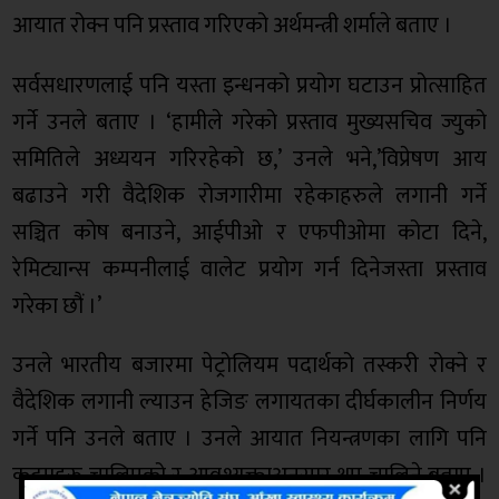
आयात रोक्न पनि प्रस्ताव गरिएको अर्थमन्त्री शर्माले बताए ।
सर्वसधारणलाई पनि यस्ता इन्धनको प्रयोग घटाउन प्रोत्साहित
गर्ने उनले बताए । ‘हामीले गरेको प्रस्ताव मुख्यसचिव ज्युको
समितिले अध्ययन गरिरहेको छ,’ उनले भने,’विप्रेषण आय
बढाउने गरी वैदेशिक रोजगारीमा रहेकाहरुले लगानी गर्ने
सञ्चित कोष बनाउने, आईपीओ र एफपीओमा कोटा दिने,
रेमिट्यान्स कम्पनीलाई वालेट प्रयोग गर्न दिनेजस्ता प्रस्ताव
गरेका छौं ।’
उनले भारतीय बजारमा पेट्रोलियम पदार्थको तस्करी रोक्ने र
वैदेशिक लगानी ल्याउन हेजिङ लगायतका दीर्घकालीन निर्णय
गर्ने पनि उनले बताए । उनले आयात नियन्त्रणका लागि पनि
कदमहरु चालिएको र आवश्यक्ताअनुसार थप चालिने बताए ।