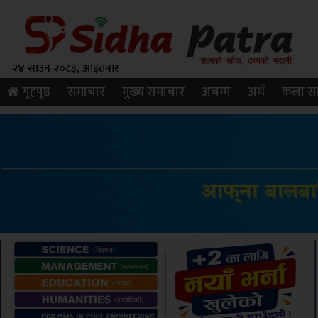
२४ साउन २०८३, आइतबार
गृहपृष्ठ
समाचार
मुख्य समाचार
अचम्म
अर्थ
कला सा