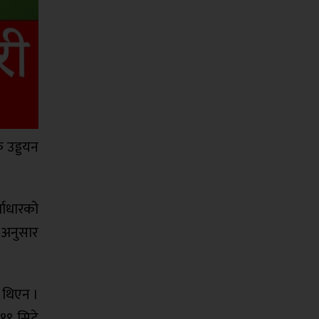
 उड्डयन
वाधारको
 अनुसार
 थिएन ।
१९ सिटे