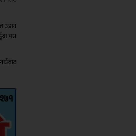
मित उडान
ुँदा यस
गाउँबाट