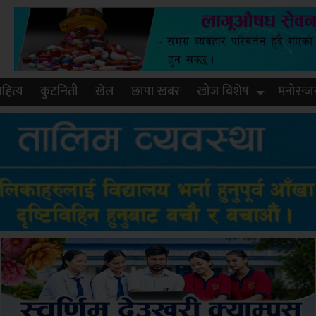
हित्य
कुटनिती
खेल
छापा खबर
खोज बिशेष
मनोरन्ज