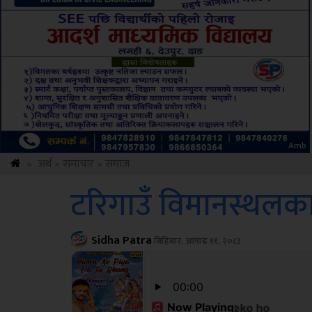
Sdc
»
अर्थ
»
समाचार
»
समाज
टरिगाउँ विमानस्थलक
Sidha Patra
बिहिबार, आषाढ ११, २०८३