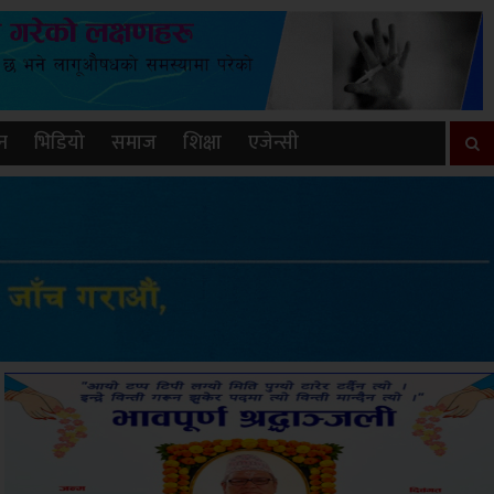
न
भिडियो
समाज
शिक्षा
एजेन्सी