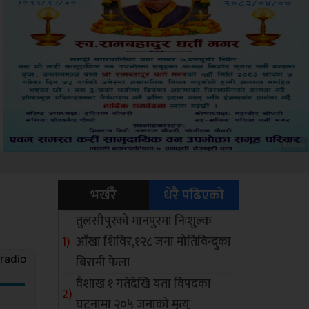
Amb
भर्खरै
धेरै पढिएको
तुलसीपुरको मानपुरमा निःशुल्क
आँखा शिविर,१२८ जना मोतिविन्दुका
बिरामी फेला
वैशाख १ गतेदेखि यता विपदका
घटनामा २०५ जनाको मृत्यु