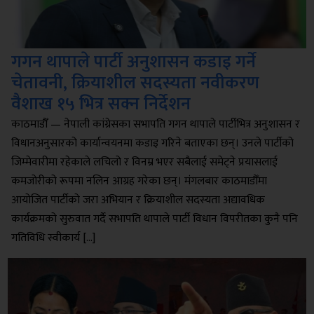
गगन थापाले पार्टी अनुशासन कडाइ गर्ने
चेतावनी, क्रियाशील सदस्यता नवीकरण
वैशाख १५ भित्र सक्न निर्देशन
काठमाडौँ — नेपाली कांग्रेसका सभापति गगन थापाले पार्टीभित्र अनुशासन र
विधानअनुसारको कार्यान्वयनमा कडाइ गरिने बताएका छन्। उनले पार्टीको
जिम्मेवारीमा रहेकाले लचिलो र विनम्र भएर सबैलाई समेट्ने प्रयासलाई
कमजोरीको रूपमा नलिन आग्रह गरेका छन्। मंगलबार काठमाडौँमा
आयोजित पार्टीको जरा अभियान र क्रियाशील सदस्यता अद्यावधिक
कार्यक्रमको सुरुवात गर्दै सभापति थापाले पार्टी विधान विपरीतका कुनै पनि
गतिविधि स्वीकार्य […]