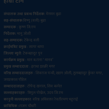
हाम्रो टीम
संचालक तथा प्रबन्ध निर्देशक
: मेगमन बुढा
सह-संचालक
:विष्णु (वली) बुढा
सम्पादक
: कृष्ण जि.एम
निर्देशक:
भानु जोशी
सह-सम्पादक:
टेकेन्द्र वली
क्राईमबिट प्रमुख
: सागर थापा
जिल्ला ब्युरो
: टेकबहादुर पुन
कार्यक्रम प्रमुख
: मान ब.राना ‘ मानव’
प्रमुख सम्बाददाता
: इराधा झाक्री मगर
वरिष्ठ सम्बाददाताहरु
: शिवराज पन्थी, खडग ओली, तुलबहादुर कुँवर मगर,
जयप्रकाश पौडेल
सम्बाददाताहरु
: टोपेन्द्र खनाल, शिव बस्नेत
सल्लाहकारहरु
: बिपुल पोख्रेल, उदय जि.एम
कानुनी सल्लाहकार
: वरिष्ठ अधिवक्ता रेवतीरमण भट्टराई
प्राविधिक :
राजन चौधरी