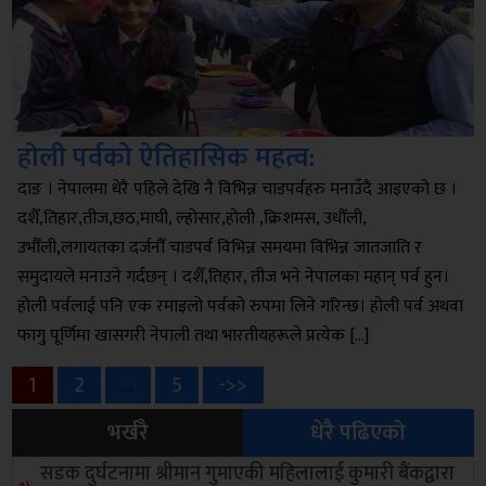
होली पर्वको ऐतिहासिक महत्व:
दाङ । नेपालमा धेरै पहिले देखि नै विभिन्न चाडपर्वहरु मनाउँदै आइएको छ ।
दशैँ,तिहार,तीज,छठ,माघी, ल्होसार,होली ,क्रिशमस, उधौँली,
उभौँली,लगायतका दर्जनौँ चाडपर्व विभिन्न समयमा विभिन्न जातजाति र
समुदायले मनाउने गर्दछन् । दशैँ,तिहार, तीज भने नेपालका महान् पर्व हुन।
होली पर्वलाई पनि एक रमाइलो पर्वको रुपमा लिने गरिन्छ। होली पर्व अथवा
फागु पूर्णिमा खासगरी नेपाली तथा भारतीयहरूले प्रत्येक […]
Posts
Page
Page
Page
1
2
…
5
->>
भर्खरै
धेरै पढिएको
pagination
सडक दुर्घटनामा श्रीमान गुमाएकी महिलालाई कुमारी बैंकद्वारा