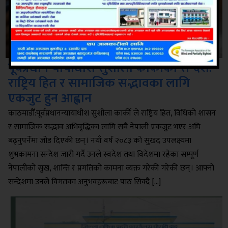
पूर्वप्रधानन्यायाधीश सुशीला कार्कीको सन्देश:
राष्ट्रिय हित र सामाजिक सद्भावका लागि
एकजुट हुन आह्वान
काठमाडौँ:पूर्वप्रधानन्यायाधीश सुशीला कार्की ले राष्ट्रिय हित, विधिको शासन
र सामाजिक सद्भाव अभिवृद्धिका लागि सबै नेपाली एकजुट भएर अघि
बढ्नुपर्नेमा जोड दिएकी छन्। नयाँ वर्ष २०८३ को सुखद उपलक्ष्यमा
शुभकामना सन्देश जारी गर्दै उनले स्वदेश तथा विदेशमा रहेका सम्पूर्ण
नेपालीको सुख, शान्ति र प्रगतिको कामना व्यक्त गरेकी गरेकी छन्। आफ्नो
सन्देशमा उनले विगतका अनुभवहरूबाट पाठ सिक्दै […]