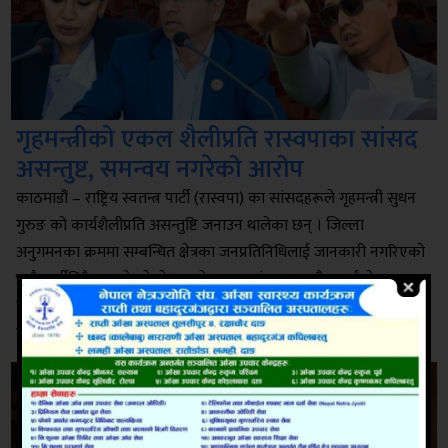
गृहमन्त्रीको एकल शैलीप्रति रास्वपाका सांसद
असन्तुष्ट, समन्वय नगरेको आरोप
काठमाडौं – राष्ट्रिय स्वतन्त्र पार्टी (रास्वपा) का सांसदहरूले गृहमन्त्री सुधन
गुरुङ को कार्यशैलीप्रति असन्तुष्टि जनाउन थालेका छन् । जिल्ला
अनुगमनका क्रममा सम्बन्धित क्षेत्रका जनप्रतिनिधिलाई जानकारी नगरिएको
भन्दै पार्टीभित्रै प्रश्न उठेको हो । काभ्रे–१ का सांसद मधु चौलागाईं ले
प्रधानमन्त्री बालेन्द्र शाह सँगको छलफल तथा संसदीय दलको बैठकमा
गृहमन्त्रीको शैलीको आलोचना गरेका छन् । त्यस्तै धादिङ–१ […]