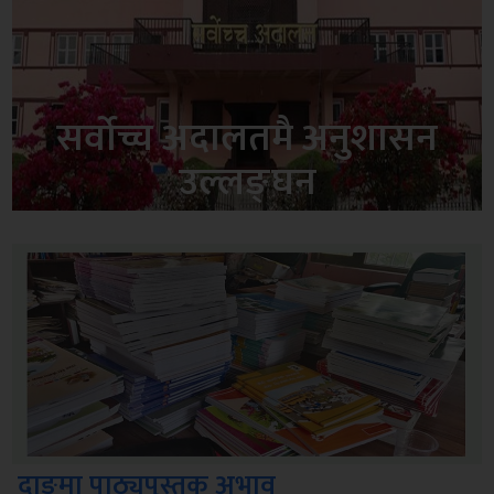
सर्वोच्च अदालतमै अनुशासन
उल्लङ्घन
दाङमा पाठ्यपुस्तक अभाव