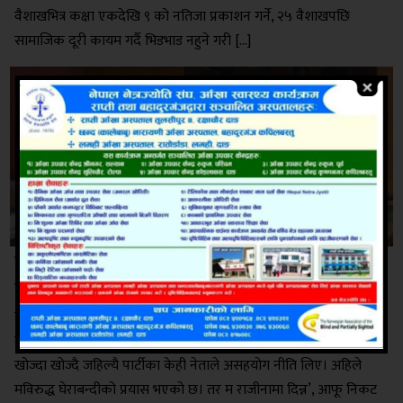
वैशाखभित्र कक्षा एकदेखि ९ को नतिजा प्रकाशन गर्ने, २५ वैशाखपछि
सामाजिक दूरी कायम गर्दै भिडभाड नहुने गरी […]
म बिरुद्ध घेराबन्दीको प्रयास भएको छ
राजीनामा दिन्‍न : प्रधानमन्‍त्री ओली
काठमाडौं । प्रधानमन्त्री केपी ओलीले आफूले नेताहरूले असहयोग नीति
बनाए पनि पदबाट राजीनामा नदिने बताएका छन्। ‘सरकारले काम गर्न
खोज्दा खोज्दै जहिल्यै पार्टीका केही नेताले असहयोग नीति लिए। अहिले
मविरुद्ध घेराबन्दीको प्रयास भएको छ। तर म राजीनामा दिन्न’, आफू निकट