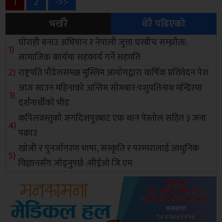
Posts
Page
Page
1
2
->>
भर्खरै
धेरै पढिएको
pagination
घोराही बनाउ अभियान र नेपाली जुत्ता घरबीच सम्झौता:
सामाजिक कार्यमा सहकार्य गर्ने सहमति
राष्ट्रपति पौडेलसमक्ष मुस्लिम आयोगद्वारा वार्षिक प्रतिवेदन पेश
आज साउन महिनाको अन्तिम सोमबार:पशुपतिनाथ मन्दिरमा
दर्शनार्थीको भीड
कपिलवस्तुको जगदिशपुरबाट एक थान पेस्तोल सहित ३ जना
पक्राउ
खोजी र पुनर्जागरण भाषा, संस्कृति र परम्परालाई आधुनिक
विज्ञानसँग जोड्नुपर्छ :सीईओ जि.एम