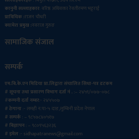
सल्लाहकारहरु
: बिपुल पोख्रेल, उदय जि.एम
कानुनी सल्लाहकार
: वरिष्ठ अधिवक्ता रेवतीरमण भट्टराई
प्राविधिक :
राजन चौधरी
क्यामेरा प्रमुख :
नवराज गुरुङ
सामाजिक संजाल
सम्पर्क
एम.बि.के.एन मिडिया प्रा.लिद्वारा संचालित सिधा-पत्र डटकम
# सूचना तथा प्रसारण विभाग दर्ता नं .
:– २४५९/०७७-०७८
#
कम्पनी दर्ता नम्बर
:- २४५५०७
# ठेगाना
:- लमही न.पा-५ दाङ,लुम्बिनी प्रदेश नेपाल
# सम्पर्क
: – ९८५७८४०५१७
# बिज्ञापन
: – ९८०९५६३२३६
# इमेल
:-
sidhapatranews@gmail.com