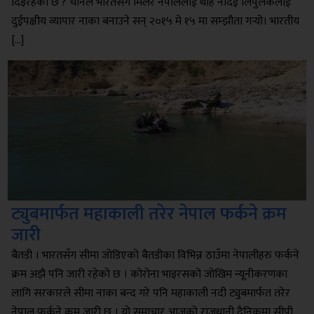
दिइरहेको छ ? चीनले भारतसँग मिलेर नेपाललाई थाहै नदिई लिपुलेकलाई
दुईपक्षीय व्यापार नाका बनाउने सन् २०१५ मे १५ मा सम्झौता गर्‍यो। भारतीय
[…]
ट्युबमार्फत महाकाली तरेर नेपाल फर्कने क्रम
जारी
बैतडी । भारतसँग सीमा जोडिएको बैतडीका विभिन्न ठाउँमा नेपालीहरु फर्कने
क्रम अझै पनि जारी रहेको छ । कोरोना भाइरसको जोखिम न्यूनीकरणका
लागि सरकारले सीमा नाका बन्द गरे पनि महाकाली नदी ट्युबमार्फत तरेर
नेपाल फर्कने क्रम जारी छ । यो समाचार आजको राजधानी दैनिकमा सीपी