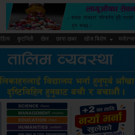
हित्य
कुटनिती
खेल
छापा खबर
खोज बिशेष
मनोरन्ज