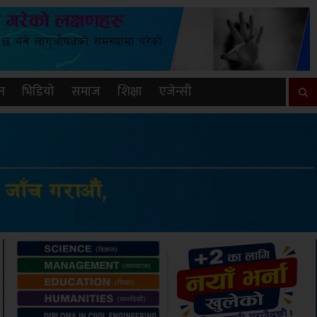
न
भिडियो
समाज
शिक्षा
एजेन्सी