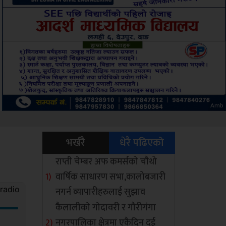
ksbus
भर्खरै
धेरै पढिएको
राप्ती चेम्बर अफ कमर्सको चाैथो
वार्षिक साधारण सभा,कालोबजारी
नगर्न व्यापारीहरुलाई सुझाव
कैलालीको गोदावरी र गौरीगंगा
नगरपालिका क्षेत्रमा एकैदिन दुई