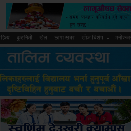
हित्य
कुटनिती
खेल
छापा खबर
खोज बिशेष
मनोरन्ज