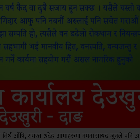
ा तिर्थ औंषि, समस्त श्रदेह आमाहरुमा नमन।सायद जुनले पनि