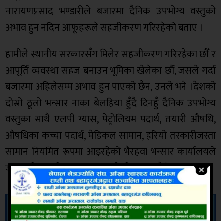
नारायणप्रसाद भण्डारीले बजारमा दैनिक उपभोग्य वस्तुको
अभाव हुन नदिन आफूहरूले सहजीकरण गरिरहेको बताए ।
हामीले स्थानीय सरकारसँग मिलेर सहजीकरण गरिरहेका छौँ र
आपूर्ति व्यवस्था सहज बनाउन भूमिका खेलेका छौँ, जसले गर्दा
बजारमा अहिलेसम्म अभाव हुन पाएको छैन, उनले भने ।देशको
दोस्रो ठूलो भन्सार नाका बेलहिया हुँदै दिनहुँ दैनिक उपभोग्य
वस्तुका साथै एलपी ग्यास, पेट्रोलियम पदार्थ, तयारी औषधि,
औषधिका कच्चा पदार्थ, मेडिकल सामान, हरियो तरकारीजस्ता
सामान नियमित रूपमा आइरहेको भैरहवा भन्सार कार्यालयले
जनाएको छ । यो समाचार आजको गोरखापत्र दैनिकमा छ ।