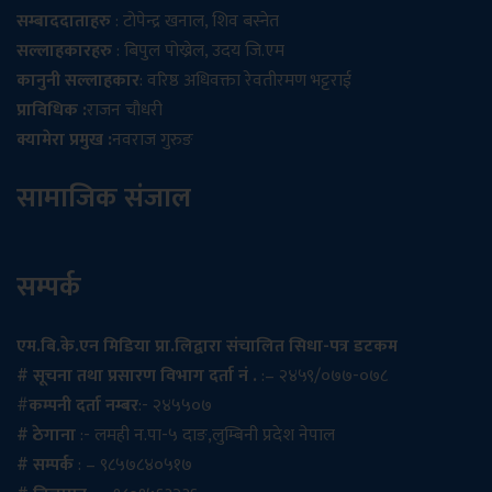
सम्बाददाताहरु
: टोपेन्द्र खनाल, शिव बस्नेत
सल्लाहकारहरु
: बिपुल पोख्रेल, उदय जि.एम
कानुनी सल्लाहकार
: वरिष्ठ अधिवक्ता रेवतीरमण भट्टराई
प्राविधिक :
राजन चौधरी
क्यामेरा प्रमुख :
नवराज गुरुङ
सामाजिक संजाल
सम्पर्क
एम.बि.के.एन मिडिया प्रा.लिद्वारा संचालित सिधा-पत्र डटकम
# सूचना तथा प्रसारण विभाग दर्ता नं .
:– २४५९/०७७-०७८
#
कम्पनी दर्ता नम्बर
:- २४५५०७
# ठेगाना
:- लमही न.पा-५ दाङ,लुम्बिनी प्रदेश नेपाल
# सम्पर्क
: – ९८५७८४०५१७