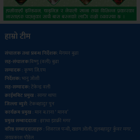
हाम्रो टीम
संचालक तथा प्रबन्ध निर्देशक
: मेगमन बुढा
सह-संचालक
:विष्णु (वली) बुढा
सम्पादक
: कृष्ण जि.एम
निर्देशक:
भानु जोशी
सह-सम्पादक:
टेकेन्द्र वली
क्राईमबिट प्रमुख
: सागर थापा
जिल्ला ब्युरो
: टेकबहादुर पुन
कार्यक्रम प्रमुख
: मान ब.राना ‘ मानव’
प्रमुख सम्बाददाता
: इराधा झाक्री मगर
वरिष्ठ सम्बाददाताहरु
: शिवराज पन्थी, खडग ओली, तुलबहादुर कुँवर मगर,
जयप्रकाश पौडेल