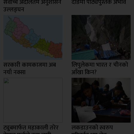
सर्वोच्च अदालतमै अनुशासन
दाङमा पाठ्यपुस्तक अभाव
उल्लङ्घन
सरकारी कामकाजमा अब
लिपुलेकमा भारत र चीनको
नयाँ नक्सा
आँखा किन?
ट्युबमार्फत महाकाली तरेर
लकडाउनको स्वरुप