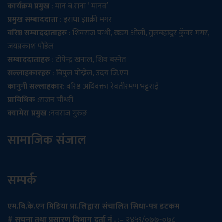
कार्यक्रम प्रमुख
: मान ब.राना ‘ मानव’
प्रमुख सम्बाददाता
: इराधा झाक्री मगर
वरिष्ठ सम्बाददाताहरु
: शिवराज पन्थी, खडग ओली, तुलबहादुर कुँवर मगर,
जयप्रकाश पौडेल
सम्बाददाताहरु
: टोपेन्द्र खनाल, शिव बस्नेत
सल्लाहकारहरु
: बिपुल पोख्रेल, उदय जि.एम
कानुनी सल्लाहकार
: वरिष्ठ अधिवक्ता रेवतीरमण भट्टराई
प्राविधिक :
राजन चौधरी
क्यामेरा प्रमुख :
नवराज गुरुङ
सामाजिक संजाल
सम्पर्क
एम.बि.के.एन मिडिया प्रा.लिद्वारा संचालित सिधा-पत्र डटकम
# सूचना तथा प्रसारण विभाग दर्ता नं .
:– २४५९/०७७-०७८