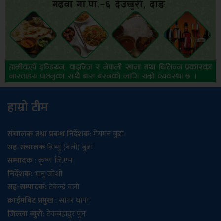
हाम्रो टीम
संचालक तथा प्रबन्ध निर्देशक
: मेगमन बुढा
सह-संचालक
:विष्णु (वली) बुढा
सम्पादक
: कृष्ण जि.एम
निर्देशक:
भानु जोशी
सह-सम्पादक:
टेकेन्द्र वली
क्राईमबिट प्रमुख
: सागर थापा
जिल्ला ब्युरो
: टेकबहादुर पुन