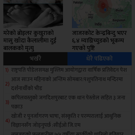
मरेको ब्रोइलर कुखुराको
जाजरकोट केन्द्रबिन्दु भएर
मासु खाँदा कैलालीमा दुई
६.४ म्याग्निच्युडको भूकम्प
बालकको मृत्यु
गएको पुष्टि
भर्खरै
धेरै पढिएको
राष्ट्रपति पौडेलसमक्ष मुस्लिम आयोगद्वारा वार्षिक प्रतिवेदन पेश
आज साउन महिनाको अन्तिम सोमबार:पशुपतिनाथ मन्दिरमा
दर्शनार्थीको भीड
कपिलवस्तुको जगदिशपुरबाट एक थान पेस्तोल सहित ३ जना
पक्राउ
खोजी र पुनर्जागरण भाषा, संस्कृति र परम्परालाई आधुनिक
विज्ञानसँग जोड्नुपर्छ :सीईओ जि.एम
लमजुङको फुलबारीमा ७५ वर्षीया सार्कीको धारिलो हतियार