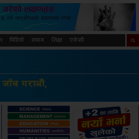
न
भिडियो
समाज
शिक्षा
एजेन्सी