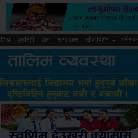
हित्य
कुटनिती
खेल
छापा खबर
खोज बिशेष
मनोरन्ज