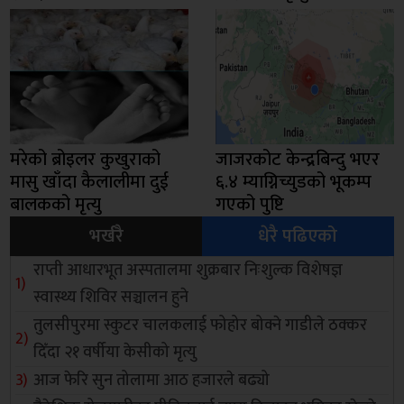
मरेको ब्रोइलर कुखुराको
जाजरकोट केन्द्रबिन्दु भएर
मासु खाँदा कैलालीमा दुई
६.४ म्याग्निच्युडको भूकम्प
बालकको मृत्यु
गएको पुष्टि
भर्खरै
धेरै पढिएको
राप्ती आधारभूत अस्पतालमा शुक्रबार निःशुल्क विशेषज्ञ
स्वास्थ्य शिविर सञ्चालन हुने
तुलसीपुरमा स्कुटर चालकलाई फोहोर बोक्ने गाडीले ठक्कर
दिँदा २१ वर्षीया केसीको मृत्यु
आज फेरि सुन तोलामा आठ हजारले बढ्यो