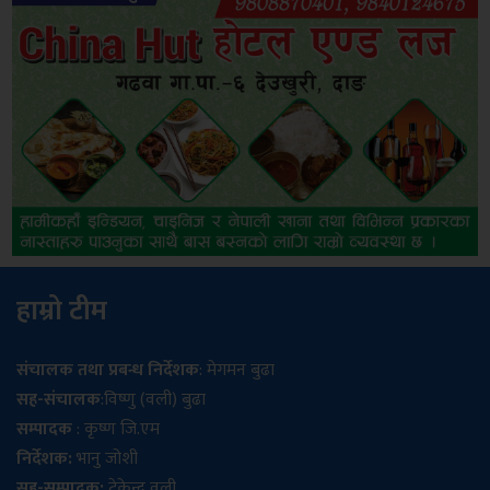
हाम्रो टीम
संचालक तथा प्रबन्ध निर्देशक
: मेगमन बुढा
सह-संचालक
:विष्णु (वली) बुढा
सम्पादक
: कृष्ण जि.एम
निर्देशक:
भानु जोशी
सह-सम्पादक:
टेकेन्द्र वली