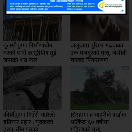
तुलसीपुरमा निर्माणाधीन
बालुवामा पुरिएर गढवाका
घरको पानी ट्याङ्कीभित्र दुई
एक मजदुरको मृत्यु, जेसीबी
जनाको शव फेल
चालक नियन्त्रणमा
कीर्तिपुरमा दिउँसै धारिलो
सिरहामा हावाहुरीले पर्खाल
हतियार प्रहार : युवकको
भत्किँदा ६० वर्षीया
हत्या, तीन पक्राउ
महिलाको मृत्यु