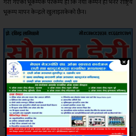
गरी गएको भूकम्पकै परकम्प हो कि नयाँ कम्पन हो भनेर राष्ट्रिय
भूकम्प मापन केन्द्रले खुलाइसकेको छैन।
सम्बन्धित