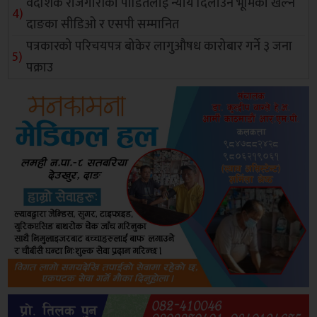
वैदेशिक रोजगारीका पीडितलाई न्याय दिलाउन भूमिका खेल्ने
दाङका सीडिओ र एसपी सम्मानित
पत्रकारको परिचयपत्र बोकेर लागुऔषध कारोबार गर्ने ३ जना
पक्राउ