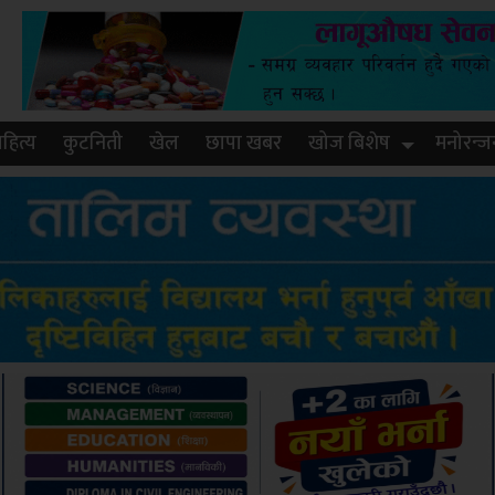
हित्य
कुटनिती
खेल
छापा खबर
खोज बिशेष
मनोरन्ज