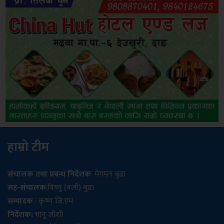
हाम्रो टीम
संचालक तथा प्रबन्ध निर्देशक
: मेगमन बुढा
सह-संचालक
:विष्णु (वली) बुढा
सम्पादक
: कृष्ण जि.एम
निर्देशक:
भानु जोशी