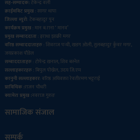
सह-सम्पादक:
टेकेन्द्र वली
क्राईमबिट प्रमुख
: सागर थापा
जिल्ला ब्युरो
: टेकबहादुर पुन
कार्यक्रम प्रमुख
: मान ब.राना ‘ मानव’
प्रमुख सम्बाददाता
: इराधा झाक्री मगर
वरिष्ठ सम्बाददाताहरु
: शिवराज पन्थी, खडग ओली, तुलबहादुर कुँवर मगर,
जयप्रकाश पौडेल
सम्बाददाताहरु
: टोपेन्द्र खनाल, शिव बस्नेत
सल्लाहकारहरु
: बिपुल पोख्रेल, उदय जि.एम
कानुनी सल्लाहकार
: वरिष्ठ अधिवक्ता रेवतीरमण भट्टराई
प्राविधिक :
राजन चौधरी
क्यामेरा प्रमुख :
नवराज गुरुङ
सामाजिक संजाल
सम्पर्क