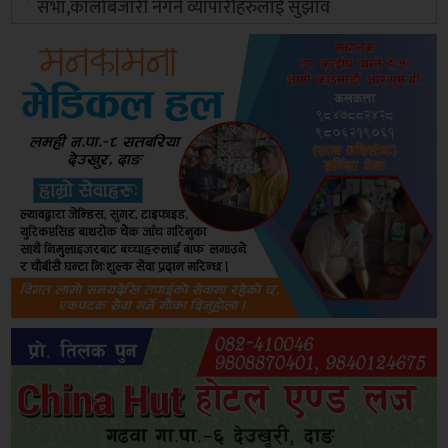
सभा,कालोबजारी नगर्न व्यापारीहरुलाई सुझाव