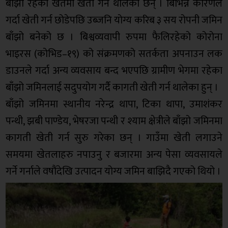
बाँझो रहेको खेतमा खेती गर्न थालेका छन् । बिभिन्न कारणले
गर्दा खेती गर्न छोडेपछि उब्जनि योग्य करिब ३ सय रोपनी जमिन
बाँझो बनेको छ । बिश्वव्यवापी रुपमा फैलिरहेको कोरोना
भाइरस (कोभिड–१९) को संक्रमणको सतर्कता अपनाउन लक
डाउनले गर्दा अन्य व्यवसाय बन्द भएपछि ग्रामीण भेगमा रहेका
बाँझो जमिनलाई सदुपयोग गर्दै कागती खेती गर्न थालेका हुन् ।
बाँझो जमिनमा स्थानीय नरेन्द्र थापा, टिका थापा, उमाशंकर
पन्थी, झबी पाण्डेय, भेषरजा पन्थी र श्याम क्षेत्रीले बाँझो जमिनमा
कागती खेती गर्न सुरु गरेका छन् । गाउँमा खेती लगाउने
समयमा खेतलाहरु नपाउनु र बजारमा अन्य पेसा व्यवसायले
गर्ने गर्नाले वषौंदेखि उत्पादन योग्य जमिन बाझिदै गएको थियो ।