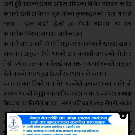
खेती हुँदै आएको खेतमा अहिले उम्रिएका बिभिन्न बोटहरु काटेर
कागती खेती अभियान सुरु गरेको कृषकहरुको नरेन्द्र थापाले
बताए । हाल बाँझो रहेको ८० रोपनी जमिनमा १२ सय
कागतीका बिरुवा लगाउन लागेका छन् ।
कागती लगाउनको निम्ति रेसुङ्गा नगरपालिकाले खाल्डा खन्न र
बिरुवामा अनुदान दिने भएको छ । कगाती लगाएको दोस्रो र
तेस्रो बर्षमा उक्त कागतीलाई मल राख्न नगरपालिकाले अनुदान
दिने भएको नगरपमुख डिल्लीराज भुसालले बताए ।
बजारमा कागतिको माग धेरै भएकोले कृषकहरुका लागि यो
अवसर भएको रेसुङ्गा नगरपालिका वडा नम्बर ४ का वडा अध्यक्ष
बियजय मरासिनीले बताए । नगरपालिकाले ४४० रोपनी अर्थात
२२ हेक्टर बाजो जमिनमा कागती खेती गर्ने तयारी गरेको रेसुङ्गा
नगरपालिकाका प्रमुख प्रशासकीय अधिकृ भत्तिराम मरासिनीले
बताए । नगरपालिकाले प्रती २० रोपनी जग्गामा ४ सय बोट