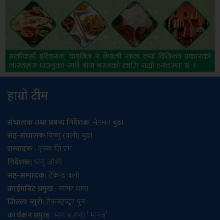
हाम्रो टीम
संचालक तथा प्रबन्ध निर्देशक
: मेगमन बुढा
सह-संचालक
:विष्णु (वली) बुढा
सम्पादक
: कृष्ण जि.एम
निर्देशक:
भानु जोशी
सह-सम्पादक:
टेकेन्द्र वली
क्राईमबिट प्रमुख
: सागर थापा
जिल्ला ब्युरो
: टेकबहादुर पुन
कार्यक्रम प्रमुख
: मान ब.राना ‘ मानव’