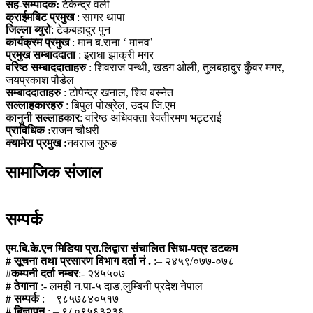
सह-सम्पादक:
टेकेन्द्र वली
क्राईमबिट प्रमुख
: सागर थापा
जिल्ला ब्युरो
: टेकबहादुर पुन
कार्यक्रम प्रमुख
: मान ब.राना ‘ मानव’
प्रमुख सम्बाददाता
: इराधा झाक्री मगर
वरिष्ठ सम्बाददाताहरु
: शिवराज पन्थी, खडग ओली, तुलबहादुर कुँवर मगर,
जयप्रकाश पौडेल
सम्बाददाताहरु
: टोपेन्द्र खनाल, शिव बस्नेत
सल्लाहकारहरु
: बिपुल पोख्रेल, उदय जि.एम
कानुनी सल्लाहकार
: वरिष्ठ अधिवक्ता रेवतीरमण भट्टराई
प्राविधिक :
राजन चौधरी
क्यामेरा प्रमुख :
नवराज गुरुङ
सामाजिक संजाल
सम्पर्क
एम.बि.के.एन मिडिया प्रा.लिद्वारा संचालित सिधा-पत्र डटकम
# सूचना तथा प्रसारण विभाग दर्ता नं .
:– २४५९/०७७-०७८
#
कम्पनी दर्ता नम्बर
:- २४५५०७
# ठेगाना
:- लमही न.पा-५ दाङ,लुम्बिनी प्रदेश नेपाल
# सम्पर्क
: – ९८५७८४०५१७
# बिज्ञापन
: – ९८०९५६३२३६