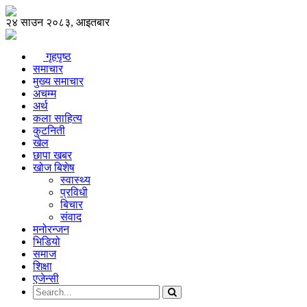
२४ साउन २०८३, आइतबार
गृहपृष्ठ
समाचार
मुख्य समाचार
अचम्म
अर्थ
कला साहित्य
कुटनिती
खेल
छापा खबर
खोज बिशेष
स्वास्थ्य
प्रविधी
बिचार
संवाद
मनोरन्जन
भिडियो
समाज
शिक्षा
एजेन्सी