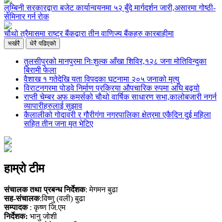
लुम्बिनी सरकारद्वारा बजेट कार्यान्वयनमा ५२ बुँदे मार्गदर्शन जारी,असारमा गोष्ठी-
सेमिनार गर्न रोक
चौथो त्रैमासमा राष्ट्र बैंकद्वारा तीन वाणिज्य बैंकहरु कारबाहीमा
भर्खरै
धेरै पढिएको
तुलसीपुरको मानपुरमा निःशुल्क आँखा शिविर,१२८ जना मोतिविन्दुका
बिरामी फेला
वैशाख १ गतेदेखि यता विपदका घटनामा २०५ जनाको मृत्यु
विराटनगरमा पोडवे निर्माण प्रक्रिया औपचारिक रुपमा अघि बढ्यो
राप्ती चेम्बर अफ कमर्सको चाैथो वार्षिक साधारण सभा,कालोबजारी नगर्न
व्यापारीहरुलाई सुझाव
कैलालीको गोदावरी र गौरीगंगा नगरपालिका क्षेत्रमा एकैदिन दुई महिला
सहित तीन जना मृत भेटिए
हाम्रो टीम
संचालक तथा प्रबन्ध निर्देशक
: मेगमन बुढा
सह-संचालक
:विष्णु (वली) बुढा
सम्पादक
: कृष्ण जि.एम
निर्देशक:
भानु जोशी