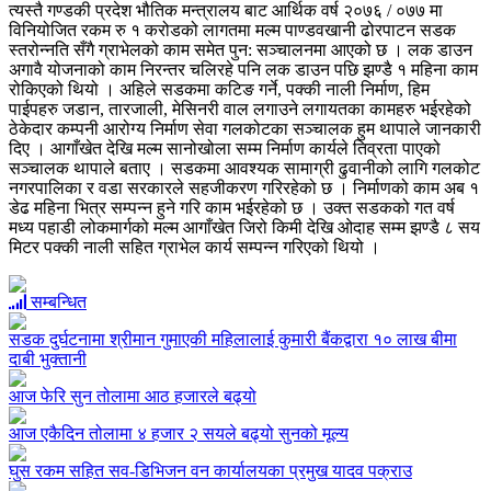
त्यस्तै गण्डकी प्रदेश भौतिक मन्त्रालय बाट आर्थिक वर्ष २०७६ / ०७७ मा
विनियोजित रकम रु १ करोडको लागतमा मल्म पाण्डवखानी ढोरपाटन सडक
स्तरोन्नति सँगै ग्राभेलको काम समेत पुन: सञ्चालनमा आएको छ । लक डाउन
अगावै योजनाको काम निरन्तर चलिरहे पनि लक डाउन पछि झण्डै १ महिना काम
रोकिएको थियो । अहिले सडकमा कटिङ गर्ने, पक्की नाली निर्माण, हिम
पाईपहरु जडान, तारजाली, मेसिनरी वाल लगाउने लगायतका कामहरु भईरहेको
ठेकेदार कम्पनी आरोग्य निर्माण सेवा गलकोटका सञ्चालक हुम थापाले जानकारी
दिए । आगाँखेत देखि मल्म सानोखोला सम्म निर्माण कार्यले तिव्रता पाएको
सञ्चालक थापाले बताए । सडकमा आवश्यक सामाग्री ढुवानीको लागि गलकोट
नगरपालिका र वडा सरकारले सहजीकरण गरिरहेको छ । निर्माणको काम अब १
डेढ महिना भित्र सम्पन्न हुने गरि काम भईरहेको छ । उक्त सडकको गत वर्ष
मध्य पहाडी लोकमार्गको मल्म आगाँखेत जिरो किमी देखि ओदाह सम्म झण्डै ८ सय
मिटर पक्की नाली सहित ग्राभेल कार्य सम्पन्न गरिएको थियो ।
सम्बन्धित
सडक दुर्घटनामा श्रीमान गुमाएकी महिलालाई कुमारी बैंकद्वारा १० लाख बीमा
दाबी भुक्तानी
आज फेरि सुन तोलामा आठ हजारले बढ्यो
आज एकैदिन तोलामा ४ हजार २ सयले बढ्यो सुनको मूल्य
घुस रकम सहित सव-डिभिजन वन कार्यालयका प्रमुख यादव पक्राउ