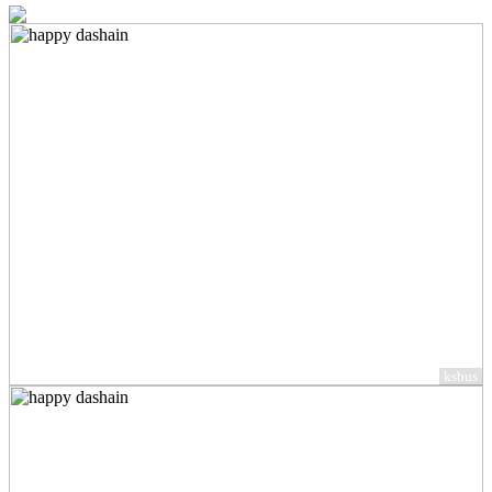
ksbus