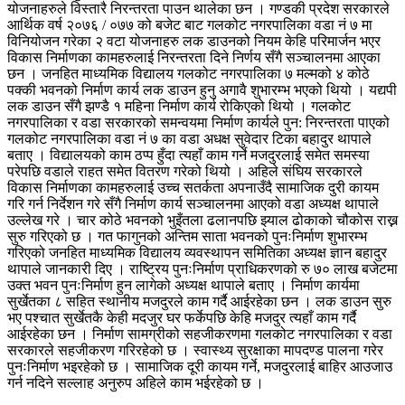
योजनाहरुले विस्तारै निरन्तरता पाउन थालेका छन । गण्डकी प्रदेश सरकारले
आर्थिक वर्ष २०७६ / ०७७ को बजेट बाट गलकोट नगरपालिका वडा नं ७ मा
विनियोजन गरेका २ वटा योजनाहरु लक डाउनको नियम केहि परिमार्जन भएर
विकास निर्माणका कामहरुलाई निरन्तरता दिने निर्णय सँगै सञ्चालनमा आएका
छन । जनहित माध्यमिक विद्यालय गलकोट नगरपालिका ७ मल्मको ४ कोठे
पक्की भवनको निर्माण कार्य लक डाउन हुनु अगावै शुभारम्भ भएको थियो । यद्यपी
लक डाउन सँगै झण्डै १ महिना निर्माण कार्य रोकिएको थियो । गलकोट
नगरपालिका र वडा सरकारको समन्वयमा निर्माण कार्यले पुन: निरन्तरता पाएको
गलकोट नगरपालिका वडा नं ७ का वडा अधक्ष सुवेदार टिका बहादुर थापाले
बताए । विद्यालयको काम ठप्प हुँदा त्यहाँ काम गर्ने मजदुरलाई समेत समस्या
परेपछि वडाले राहत समेत वितरण गरेको थियो । अहिले संघिय सरकारले
विकास निर्माणका कामहरुलाई उच्च सतर्कता अपनाउँदै सामाजिक दुरी कायम
गरि गर्न निर्देशन गरे सँगै निर्माण कार्य सञ्चालनमा आएको वडा अध्यक्ष थापाले
उल्लेख गरे । चार कोठे भवनको भुइँतला ढलानपछि झ्याल ढोकाको चौकोस राख्न
सुरु गरिएको छ । गत फागुनको अन्तिम साता भवनको पुनःनिर्माण शुभारम्भ
गरिएको जनहित माध्यमिक विद्यालय व्यवस्थापन समितिका अध्यक्ष ज्ञान बहादुर
थापाले जानकारी दिए । राष्ट्रिय पुनःनिर्माण प्राधिकरणको रु ७० लाख बजेटमा
उक्त भवन पुनःनिर्माण हुन लागेको अध्यक्ष थापाले बताए । निर्माण कार्यमा
सुर्खेतका ८ सहित स्थानीय मजदुरले काम गर्दै आईरहेका छन । लक डाउन सुरु
भए पश्चात सुर्खेतकै केही मदजुर घर फर्केपछि केहि मजदुर त्यहाँ काम गर्दै
आईरहेका छन । निर्माण सामग्रीको सहजीकरणमा गलकोट नगरपालिका र वडा
सरकारले सहजीकरण गरिरहेको छ । स्वास्थ्य सुरक्षाका मापदण्ड पालना गरेर
पुनःनिर्माण भइरहेको छ । सामाजिक दूरी कायम गर्ने, मजदुरलाई बाहिर आउजाउ
गर्न नदिने सल्लाह अनुरुप अहिले काम भईरहेको छ ।