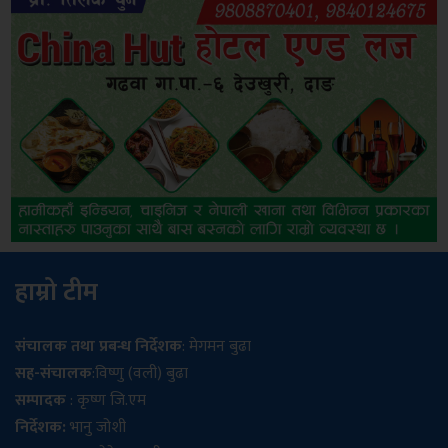
हाम्रो टीम
संचालक तथा प्रबन्ध निर्देशक
: मेगमन बुढा
सह-संचालक
:विष्णु (वली) बुढा
सम्पादक
: कृष्ण जि.एम
निर्देशक:
भानु जोशी