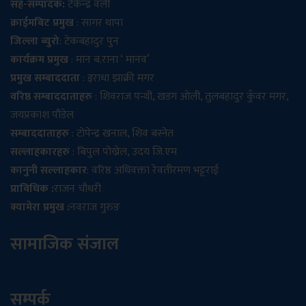
सह-सम्पादक:
टेकेन्द्र वली
क्राईमबिट प्रमुख
: सागर थापा
जिल्ला ब्युरो
: टेकबहादुर पुन
कार्यक्रम प्रमुख
: मान ब.राना ‘ मानव’
प्रमुख सम्बाददाता
: इराधा झाक्री मगर
वरिष्ठ सम्बाददाताहरु
: शिवराज पन्थी, खडग ओली, तुलबहादुर कुँवर मगर,
जयप्रकाश पौडेल
सम्बाददाताहरु
: टोपेन्द्र खनाल, शिव बस्नेत
सल्लाहकारहरु
: बिपुल पोख्रेल, उदय जि.एम
कानुनी सल्लाहकार
: वरिष्ठ अधिवक्ता रेवतीरमण भट्टराई
प्राविधिक :
राजन चौधरी
क्यामेरा प्रमुख :
नवराज गुरुङ
सामाजिक संजाल
सम्पर्क