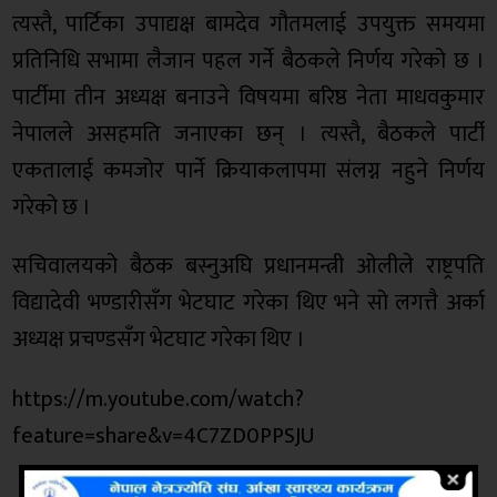
त्यस्तै, पार्टिका उपाद्यक्ष बामदेव गौतमलाई उपयुक्त समयमा
प्रतिनिधि सभामा लैजान पहल गर्ने बैठकले निर्णय गरेको छ ।
पार्टीमा तीन अध्यक्ष बनाउने विषयमा बरिष्ठ नेता माधवकुमार
नेपालले असहमति जनाएका छन् । त्यस्तै, बैठकले पार्टी
एकतालाई कमजोर पार्ने क्रियाकलापमा संलग्न नहुने निर्णय
गरेको छ ।
सचिवालयको बैठक बस्नुअघि प्रधानमन्त्री ओलीले राष्ट्रपति
विद्यादेवी भण्डारीसँग भेटघाट गरेका थिए भने सो लगत्तै अर्का
अध्यक्ष प्रचण्डसँग भेटघाट गरेका थिए ।
https://m.youtube.com/watch?
feature=share&v=4C7ZD0PPSJU