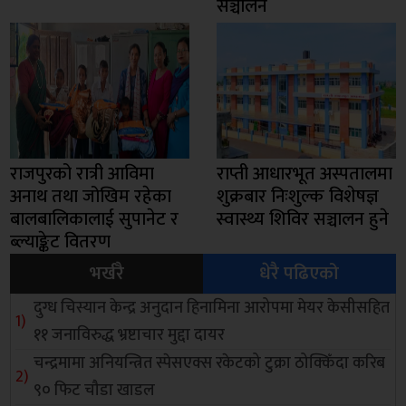
सञ्चालन
राजपुरको रात्री आविमा
राप्ती आधारभूत अस्पतालमा
अनाथ तथा जोखिम रहेका
शुक्रबार निःशुल्क विशेषज्ञ
बालबालिकालाई सुपानेट र
स्वास्थ्य शिविर सञ्चालन हुने
ब्ल्याङ्केट वितरण
भर्खरै
धेरै पढिएको
दुग्ध चिस्यान केन्द्र अनुदान हिनामिना आरोपमा मेयर केसीसहित
११ जनाविरुद्ध भ्रष्टाचार मुद्दा दायर
चन्द्रमामा अनियन्त्रित स्पेसएक्स रकेटको टुक्रा ठोक्किँदा करिब
९० फिट चौडा खाडल