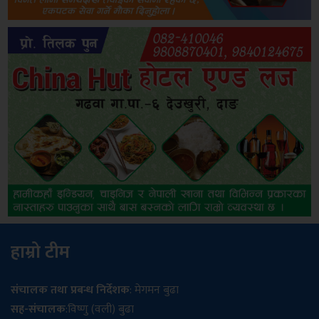
हाम्रो टीम
संचालक तथा प्रबन्ध निर्देशक
: मेगमन बुढा
सह-संचालक
:विष्णु (वली) बुढा