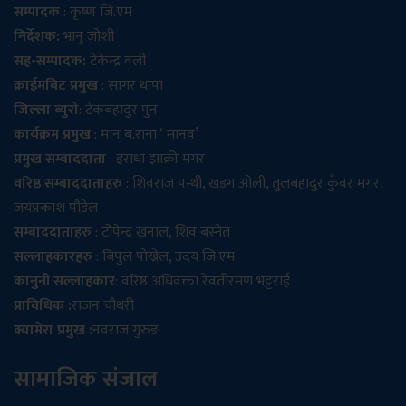
सम्पादक
: कृष्ण जि.एम
निर्देशक:
भानु जोशी
सह-सम्पादक:
टेकेन्द्र वली
क्राईमबिट प्रमुख
: सागर थापा
जिल्ला ब्युरो
: टेकबहादुर पुन
कार्यक्रम प्रमुख
: मान ब.राना ‘ मानव’
प्रमुख सम्बाददाता
: इराधा झाक्री मगर
वरिष्ठ सम्बाददाताहरु
: शिवराज पन्थी, खडग ओली, तुलबहादुर कुँवर मगर,
जयप्रकाश पौडेल
सम्बाददाताहरु
: टोपेन्द्र खनाल, शिव बस्नेत
सल्लाहकारहरु
: बिपुल पोख्रेल, उदय जि.एम
कानुनी सल्लाहकार
: वरिष्ठ अधिवक्ता रेवतीरमण भट्टराई
प्राविधिक :
राजन चौधरी
क्यामेरा प्रमुख :
नवराज गुरुङ
सामाजिक संजाल