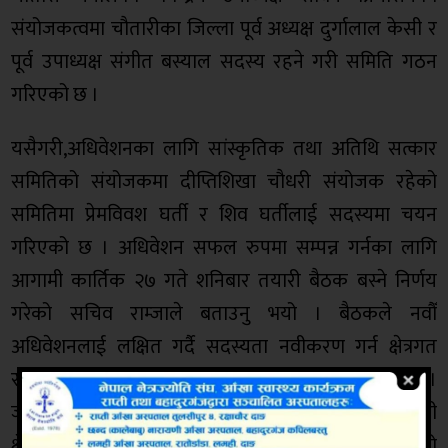
संयोजकत्वमा चौतारीका जिल्ला पूर्व अध्यक्ष दुर्गालाल केसी र
पूर्व उपाध्यक्ष संगीत बस्याल सदस्य रहने गरी समिति गठन
गरिएको छ ।
यसैगरी,अधिवेशनका लागि सांस्कृतिक तथा अतिथि सत्कार
समितिको संयोजकमा दीप्तिशिखा चौधरी संयोजक रहेको
समितिमा प्रेमविवश घर्ती र शिव घर्तीलाई सदस्यमा चयन
गरिएको छ । अधिवेशन सफल रुपमा सम्पन्न गर्नका लागि
आगामी कार्तिक २७ गते शनिबार तयारी बैठक बस्ने निर्णय
गरेको सचिव राम्जाले बताउनु भयो । बैठकले नवौँ
अधिवेशनलाई लक्षित गर्दै सदस्यता नवीकरण गर्न क्षेत्रगत
रुपमा विभिन्न व्यक्तिहरुलाई जिम्मेवारी प्रदान गरिएको छ ।
जस अन्तर्गत देउखुरी क्षेत्रका लागि दशरथ घिमिरे, घोराही
क्षेत्रका लागि किरण गौतम, बिमला घर्तीलाई जिम्मेवारी दिईएको