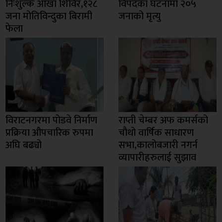
निःशुल्क आँखा शिविर,१२८
विपदका घटनामा २०५
जना मोतिविन्दुका बिरामी
जनाको मृत्यु
फेला
विराटनगरमा पोडवे निर्माण
राप्ती चेम्बर अफ कमर्सको
प्रक्रिया औपचारिक रुपमा
चाैथो वार्षिक साधारण
अघि बढ्यो
सभा,कालोबजारी नगर्न
व्यापारीहरुलाई सुझाव