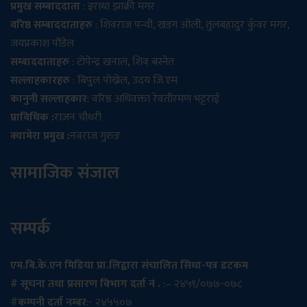
प्रमुख सम्बाददाता
: इराधा झाक्री मगर
वरिष्ठ सम्बाददाताहरु
: शिवराज पन्थी, खडग ओली, तुलबहादुर कुँवर मगर,
जयप्रकाश पौडेल
सम्बाददाताहरु
: टोपेन्द्र खनाल, शिव बस्नेत
सल्लाहकारहरु
: बिपुल पोख्रेल, उदय जि.एम
कानुनी सल्लाहकार
: वरिष्ठ अधिवक्ता रेवतीरमण भट्टराई
प्राविधिक :
राजन चौधरी
क्यामेरा प्रमुख :
नवराज गुरुङ
सामाजिक संजाल
सम्पर्क
एम.बि.के.एन मिडिया प्रा.लिद्वारा संचालित सिधा-पत्र डटकम
# सूचना तथा प्रसारण विभाग दर्ता नं .
:– २४५९/०७७-०७८
#
कम्पनी दर्ता नम्बर
:- २४५५०७