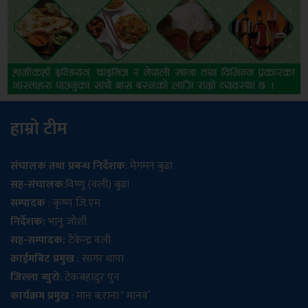
हाम्रो टीम
संचालक तथा प्रबन्ध निर्देशक
: मेगमन बुढा
सह-संचालक
:विष्णु (वली) बुढा
सम्पादक
: कृष्ण जि.एम
निर्देशक:
भानु जोशी
सह-सम्पादक:
टेकेन्द्र वली
क्राईमबिट प्रमुख
: सागर थापा
जिल्ला ब्युरो
: टेकबहादुर पुन
कार्यक्रम प्रमुख
: मान ब.राना ‘ मानव’