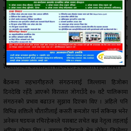
छ ।
यसैगरी,तुलसीपुर क्षेत्रका लागि सुधासुमन ढकाल, माधव कँडेल
तथा हापुरे क्षेत्रका लागि बालकृष्ण पाण्डेलाई जिम्मेवारी दिने
निर्णय भएको सचिव राम्जाले बताउनुभयो । बैठकमा प्रेस
काउन्सिल नेपालका सदस्य शरद अधिकारी, प्रेस चौतारी
नेपालका केन्द्रिय सदस्य सुदर्शन रिजाल, सल्लाहकार प्रवल
रेग्मीलगायत कार्यसमिति सदस्यको उपस्थिती रहेको थियो ।
बैठकमा सहभागीहरुले संगठनलाई जिल्लामा हिजोका
दिनदेखि रहँदै आएको विरासत जोगाउँदै १० वटै पालिकामा
संगठनको प्रभाव बढाउन सुझाव दिएका थिए । अहिले पनि
विभिन्न शक्तिले चौतारीलाई कसरी कमजोर पार्न सकिन्छ भनेर
अनेकन षडयन्त्र रचिरहेकाले यसबाट सचेत बन्न नेतृत्व तहलाई
अपिल गरेका थिए । सुझाव दिनेहरुले क्षेत्र तोकेर जिम्मेवार