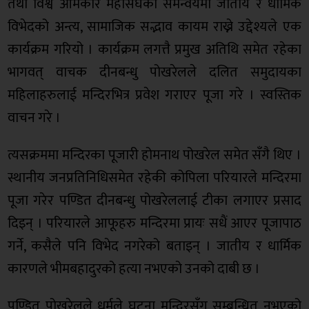
तथा विश्व ओमकार महासंघको समन्वयमा जातीय र धार्मिक
विभेदको अन्त्य, सामाजिक सद्भाव कायम राख्ने उद्देश्यले एक
कार्यक्रम गरियो । कार्यक्रम लगत्तै प्रमुख अतिथि समेत रहेका
भागवत् वाचक दीनबन्धु पोखरेलले दलित समुदायका
महिलाहरुलाई मन्दिरभित्र प्रवेश गराएर पूजा गरे । स्वस्तिक
वाचन गरे ।
त्यसक्रममा मन्दिरका पूजारी होमनाथ पोखरेल समेत सँगै थिए ।
स्थानीय जनप्रतिनिधिसमेत रहेकी कोपिला परियारले मन्दिरमा
पूजा गरेर पण्डित दीनबन्धु पोखरेललाई टीका लगाएर प्रसाद
दिइन् । परियारले आफूहरु मन्दिरमा प्रायः सधैं आएर पूजापाठ
गर्ने, कसैले पनि विभेद नगरेको बताइन् । जातीय र धार्मिक
कारणले भीमबहादुरको हत्या नभएको उनको दाबी छ ।
पण्डित पोखरेलले धर्मले घटना मन्दिरसँग सम्बन्धित नभएको