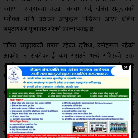
बताए । समुदायमा सद्भाव कायम गर्न, दलित समुदायको
मनोबल माथि उठाउन आफूहरु मन्दिरमा आएर दलित
समुदायसँग पूजापाठ गरेको उनको भनाइ छ ।
दलित समुदायको मनमा रहेका दुविधा, उनीहरुमा रहेको
आक्रोश र संकोचलाई कम गराउने भन्दै गरिएको उक्त
कार्यक्रमको सञ्चालन दलित नेता समेत रहेका विश्व ओमकार
महासंघका महासचिव कर्ण विश्वकर्माले गरेका थिए ।
महानवमीको दिन स्थानीय ४० वर्षीय सीताराम बस्नेत र ३६
वर्षीय दिलीप श्रेष्ठको कुटपिटबाट ५८ वर्षीय भीमबहादुर
विकको मृत्यु भएको थियो । कुटपिटमा संलग्नहरुलाई पक्राउ
गरी प्रहरीले ज्यान मार्ने कसूरमा मुद्दा चलाएको छ । पोष्टमार्टम
रिपोर्टमा भीमबहादुर विकको मृत्यु टाउकोमा लागेको चोटकै