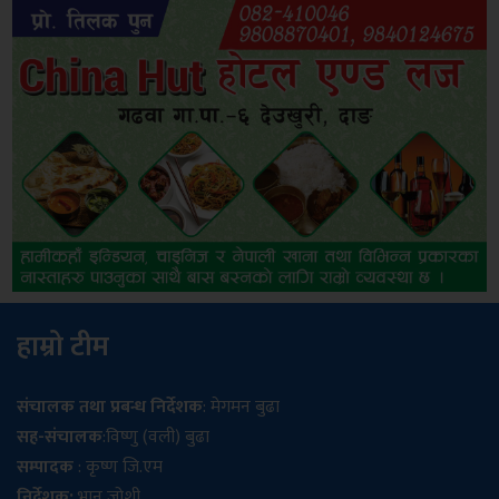
हाम्रो टीम
संचालक तथा प्रबन्ध निर्देशक
: मेगमन बुढा
सह-संचालक
:विष्णु (वली) बुढा
सम्पादक
: कृष्ण जि.एम
निर्देशक:
भानु जोशी