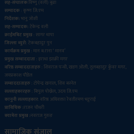
सह-संचालक
:विष्णु (वली) बुढा
सम्पादक
: कृष्ण जि.एम
निर्देशक:
भानु जोशी
सह-सम्पादक:
टेकेन्द्र वली
क्राईमबिट प्रमुख
: सागर थापा
जिल्ला ब्युरो
: टेकबहादुर पुन
कार्यक्रम प्रमुख
: मान ब.राना ‘ मानव’
प्रमुख सम्बाददाता
: इराधा झाक्री मगर
वरिष्ठ सम्बाददाताहरु
: शिवराज पन्थी, खडग ओली, तुलबहादुर कुँवर मगर,
जयप्रकाश पौडेल
सम्बाददाताहरु
: टोपेन्द्र खनाल, शिव बस्नेत
सल्लाहकारहरु
: बिपुल पोख्रेल, उदय जि.एम
कानुनी सल्लाहकार
: वरिष्ठ अधिवक्ता रेवतीरमण भट्टराई
प्राविधिक :
राजन चौधरी
क्यामेरा प्रमुख :
नवराज गुरुङ
सामाजिक संजाल