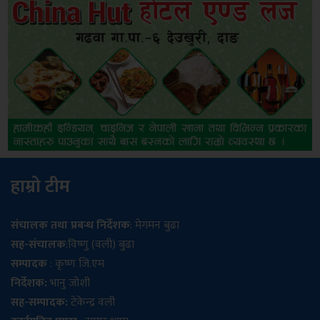
हाम्रो टीम
संचालक तथा प्रबन्ध निर्देशक
: मेगमन बुढा
सह-संचालक
:विष्णु (वली) बुढा
सम्पादक
: कृष्ण जि.एम
निर्देशक:
भानु जोशी
सह-सम्पादक:
टेकेन्द्र वली