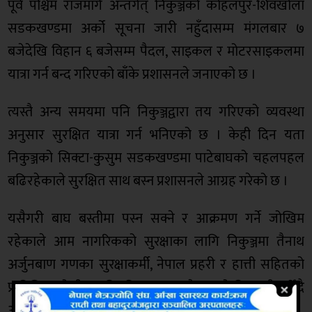
पूर्व पश्चिम राजमार्ग अन्तर्गत् निकुञ्जको कोहलपुर-शिवखोला
सडकखण्डमा अर्को सूचना जारी नहुँदासम्म मंगलबार ७
बजेदेखि विहान ६ बजेसम्म पैदल, साइकल र मोटरसाइकलमा
यात्रा गर्न बन्द गरिएको बाँके प्रशासनले जनाएको छ ।
त्यस्तै अन्य समयमा पनि निकुञ्जद्वारा तय गरिएको व्यवस्था
अनुसार सुरक्षित यात्रा गर्न भनिएको छ । केही दिन यता
निकुञ्जको सिक्टा-कुसुम सडकखण्डमा पाटेबाघको चहलपहल
बढिरहेकाले सुरक्षित साथ बस्न प्रशासनले आग्रह गरेको छ ।
यसैगरी बाघ बस्तीमा पस्न सक्ने र आक्रमण गर्ने जोखिम
रहेकाले आम नागरिकको सुरक्षाका लागि निकुञ्जमा तैनाथ
अर्जुनबाण गणका सुरक्षाकर्मी, नेपाल प्रहरी र हात्ती सहितको
प्राविधिक टोलीबाट नियमितरुपमा पाटेबाघको निगरानी गरिँदै
आएको जिल्ला प्रशासन बाँकेले जनाएको छ ।