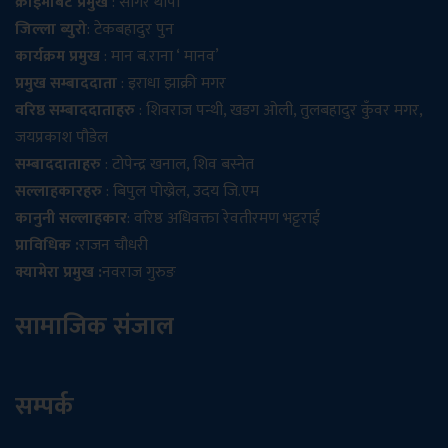
क्राईमबिट प्रमुख
: सागर थापा
जिल्ला ब्युरो
: टेकबहादुर पुन
कार्यक्रम प्रमुख
: मान ब.राना ‘ मानव’
प्रमुख सम्बाददाता
: इराधा झाक्री मगर
वरिष्ठ सम्बाददाताहरु
: शिवराज पन्थी, खडग ओली, तुलबहादुर कुँवर मगर,
जयप्रकाश पौडेल
सम्बाददाताहरु
: टोपेन्द्र खनाल, शिव बस्नेत
सल्लाहकारहरु
: बिपुल पोख्रेल, उदय जि.एम
कानुनी सल्लाहकार
: वरिष्ठ अधिवक्ता रेवतीरमण भट्टराई
प्राविधिक :
राजन चौधरी
क्यामेरा प्रमुख :
नवराज गुरुङ
सामाजिक संजाल
सम्पर्क