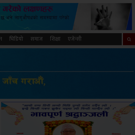
न
भिडियो
समाज
शिक्षा
एजेन्सी