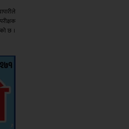
ापारीले
उपरीक्षक
एको छ ।