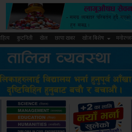
हित्य
कुटनिती
खेल
छापा खबर
खोज बिशेष
मनोरन्ज