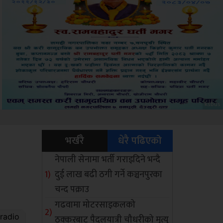
Sdc
भर्खरै
धेरै पढिएको
नेपाली सेनामा भर्ती गराइदिने भन्दै
दुई लाख बढी ठगी गर्ने कञ्चनपुरका
चन्द पक्राउ
गढवामा मोटरसाइकलको
ठक्करबाट पैदलयात्री चौधरीको मृत्यु