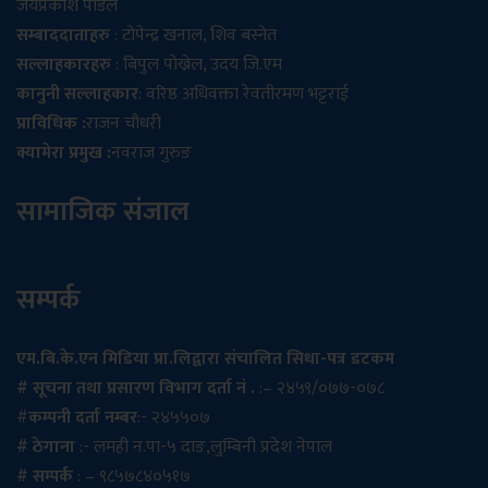
जयप्रकाश पौडेल
सम्बाददाताहरु
: टोपेन्द्र खनाल, शिव बस्नेत
सल्लाहकारहरु
: बिपुल पोख्रेल, उदय जि.एम
कानुनी सल्लाहकार
: वरिष्ठ अधिवक्ता रेवतीरमण भट्टराई
प्राविधिक :
राजन चौधरी
क्यामेरा प्रमुख :
नवराज गुरुङ
सामाजिक संजाल
सम्पर्क
एम.बि.के.एन मिडिया प्रा.लिद्वारा संचालित सिधा-पत्र डटकम
# सूचना तथा प्रसारण विभाग दर्ता नं .
:– २४५९/०७७-०७८
#
कम्पनी दर्ता नम्बर
:- २४५५०७
# ठेगाना
:- लमही न.पा-५ दाङ,लुम्बिनी प्रदेश नेपाल
# सम्पर्क
: – ९८५७८४०५१७