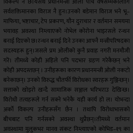
विकल्प नै छ।यसर्थ प्रधानमन्त्री ओली पाँच वर्षसम्मकालागि
सर्वशक्तिमानका विराज नै हुन।उनको बडेमान विराज भने भू–
माफिया, भष्टाचार, टेप प्रकरण, यौन दुराचार र वर्तमान समयमा
भयावह अवस्था निम्त्याएको नोभेल कोरोना भाइरसले रन्थन
बनाई दिएको छ।रन्थन बनाई दिने उनका आफ्नै मन्त्रीपरिषदका
सदस्यहरू हुन्।जसले प्रम ओलीको कुनै प्रवाह नगरी मनमौजी
गरें। तीमध्ये कोही अहिले पनि पदभार ग्रहण गरेकैछन् भने
कोही अपदस्तछन् । उनीहरूका कारण प्रधानमन्त्री ओली नकटो
बनेकाछन्। उनको विरुद्ध चौतर्फी विरोधका स्वरहरू गुञ्जिन्छन्।
सत्ताको खोइरो खन्दै सामाजिक सञ्जाल भरिभराउ देखिन्छ।
विरोधी तत्वहरूले गर्न सक्ने भनेकै यही कार्य हो ल। योभन्दा
अर्को विकल्प उनीहरूसँग छैन । तथापि विरोधाभासको
बीचबाट पनि गर्नसक्ने अवस्था थुप्रैछन्।तीमध्ये वर्तमान
अवस्थामा मुलुकभर मानव संकट निम्त्याएको कोभिड–१९ का