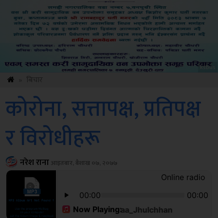
ksbus
»
बिचार
कोरोना, सत्तापक्ष, प्रतिपक्ष
र विरोधीहरू
नरेश राना
आइतबार, बैशाख ०७, २०७७