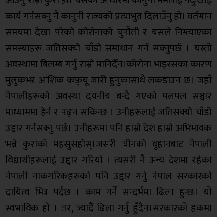
आउँनु राम्रो कुरा हो। यसको आधारमा कानुनी मर्मलाई नदुःखाई
कार्य गर्नसक्नु नै कानुनी राज्यको प्रत्याभुत दिलाउँनु हो। वर्तमान
समयमा देखा परेको कोरोनाको चुनौती र यसले निम्त्याएका
समस्याहरू जतिसक्यो चाँडो समाधान गर्न सक्नुपर्छ । यस्तो
अवस्थामा बिलम्ब गर्नु राम्रो मानिदैँन।कोरोना भाइरसका कारण
मुलुकभर आंशिक कफ्र्यू जारी हुनुकासाथै लकडाउन छ। जहाँ
नेपालीहरूको अवस्था दयनीय बन्दै गएको पलपल सञ्चार
माध्याममा हेर्न र पढ्न सकिन्छ । उनीहरूलाई जतिसक्यो चाँडो
उद्दार गर्नसक्नु पर्छ। उनीहरूमा पनि हाम्रो देश हाम्रो अभिभावक
भन्ने कुराको महसुसहोस्।जसरी चीनको वुहानबाट नेपाली
विद्यार्थीहरूलाई उद्दार गरियो । त्यसरी नै अन्य देशमा रहेका
नेपाली नाकगरिकहरूको पनि उद्दार गर्नु नेपाल सरकारको
दायित्व भित्र पर्दछ । काम गर्ने सन्दर्भमा ढिला हुन्छ। यो
स्वभाविक हो । तर, ज्यादैँ ढिला गर्नु हुँदैन।सरकारको हकमा