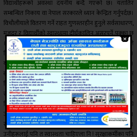
विद्यार्थीहरूको अवस्था दयनीय बन्दै गएको छ। यतातिर
सम्बन्धित निकाय वा नेपाल सरकारले ध्यान केन्द्रित गर्नुपर्दछ।
विचौलीयाले वितरण गर्ने राहत गुणस्तरहीन हुनुले सर्वसाधारण,
मजदुर र विद्यार्थीको स्वास्थ्यमा दीर्घकालिन असरपर्ने पक्का छ
। खानै नमिल्ने म्याद गुज्रेका खाद्यन्नका कारण कोरोनाले
निम्त्याउँने भयावहभन्दा बढी खतरा मोल्ने निश्चित देखिन्छ।
यसर्थ उनीहरूलाई यसकार्यमा सरकारले रोक लगाउँनुपर्छ।
खाद्य प्रविधि तथा गुण नियन्त्रण विभागको अनुमति र जाँचबुझ
विना वितरण गरिएको खाद्यन्न हानीकारक पनि हुनसक्छ ।हामी
स्वास्थ्य नै धन हो भनेर भन्छौँ । यही हाम्रो स्वास्थ्य बचाई राख्ने
चिकित्सकहरूको मनोबल उच्च राख्नुको साटो उनीहरूमाथि
उच्च सुरक्षा संयन्त्रबाट लाठी बजार्नु राम्रो हुँदै होइन ।
सुरक्षाकर्मीले पनि यो कुरा बुझ्नसक्ने क्षमता राख्नुपर्छ ।
उनीहरूलाई पनि त स्वास्थता चाहिएला नि ! सुरक्षाकर्मीका पनि