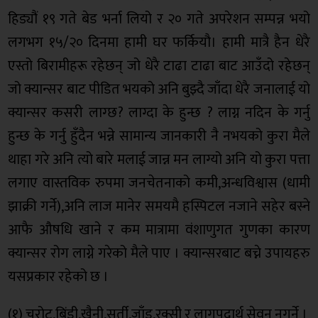
हिड्यौं १९ गते बेड भर्ना लियो र २० गते अपरेशन सम्पन्न भयो
लगभग १५/२० दिनमा हामी घर फर्कियौ। हामी मात्रै हैन धेरै
एस्तो बिरामीहरू रहेछन् जो धेरै टाढा टाढा बाट आउँदो रहेछन्
जो क्यान्सर बाट पीडित भयको अनि बुझ्दै जाँदा धेरै जनालाई यो
क्यान्सर कसरी लाग्छ? लाग्दा के हुन्छ ? लाग्न नदिन के गर्नु
हुन्छ के गर्नु हुँदैन भन्ने सामान्य जानकारी नै नभयको कुरा मैले
थाहा गरे अनि त्यो बारे मलाई जान्न मन लाग्यो अनि यो कुरा पत्ता
लगाए वास्तविक रुपमा जनचेतनाको कमी,अन्धविश्वास (धामी
झाक्री गर्ने),अनि लाज मानेर समयमै हस्पिटल नजाने सहेर बस्ने
आफै औषधि खाने र कम मात्रामा वंशाणुगत गुणका कारण
क्यान्सर रोग लाग्ने गरेको मैले पाए । क्यान्सरबाट बच्ने उपायहरु
यसप्रकार रहेको छ ।
(१) चुरोट,बिंडी,खैनी,सुर्ती,जाँड,रक्सी र लागूपदार्थ सेवन नगर्ने ।