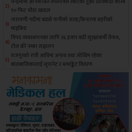
चन्द्रमामा अनियन्त्रित स्पेसएक्स रकेटको टुक्रा ठोक्किँदा करिब
९० फिट चौडा खाडल
नारायणी नदीमा बढ्यो पानीको सतह,किनारमा प्रहरीको
माइकिङ
विपद व्यवस्थापनका लागि २६ हजार बढी सुरक्षाकर्मी तैनाथ,
टोल फ्री नम्बर सञ्चालन
राजपुरको रात्री आविमा अनाथ तथा जोखिम रहेका
बालबालिकालाई सुपानेट र ब्ल्याङ्केट वितरण