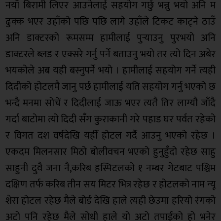
नयाँ बिरामी लिएर आउनेलाई सहयोग गर्छु भन्नु भयो अनि म
ढुक्क भएर उहाँको पछि पछि लागे उहाँले टिकट काट्ने ठाउँ
अनि डाक्टरको रूमसम्म हामीलाई पुर्‍याउनु पुरभयो अनि
डाक्टरले ब्लड र एक्सरे गर्नु पर्ने बताउनु भयो तर त्यो दिन अबेर
भयकोले अब यही बस्नुपर्ने भयो । हामीलाई सहयोग गर्ने त्यही
दिदीको होटलमै जानु पर्छ हामीलाई यति सहयोग गर्नु भएको छ
भन्दै मनमा सोचें र दिदीलाई जाऊ भएर त्यतै तिर लाग्यौ जाँदै
गर्दा बाटोमा त्यो दिदी सँग कुराकानी गरे पहाड घर पर्वत रहेको
र विगत दश वर्षदेखि यहीँ होटल गर्दै आउनु भएको रहेछ ।
एकदम मिलनसार मिठो बोलीवचन भएको हुनुहुँदो रहेछ साहु
साहुनी दुवै जना नै,करिब हस्पिटलको १ नम्बर गेटबाट पश्चिम
दक्षिण तर्फ करिब तीन सय मिटर भित्र रहेछ र होटलको नाम न्यू
शेरा होटल रहेछ मैले बोर्ड देखि हाले त्यही छेउमा हरियो रंगको
अटो पनि रहेछ मैले सोधी हाले यो अटो तपाईंको हो भनेर