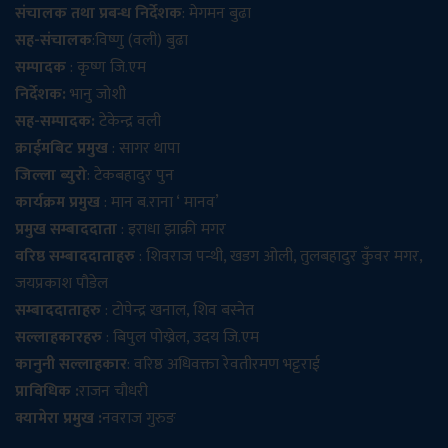
संचालक तथा प्रबन्ध निर्देशक
: मेगमन बुढा
सह-संचालक
:विष्णु (वली) बुढा
सम्पादक
: कृष्ण जि.एम
निर्देशक:
भानु जोशी
सह-सम्पादक:
टेकेन्द्र वली
क्राईमबिट प्रमुख
: सागर थापा
जिल्ला ब्युरो
: टेकबहादुर पुन
कार्यक्रम प्रमुख
: मान ब.राना ‘ मानव’
प्रमुख सम्बाददाता
: इराधा झाक्री मगर
वरिष्ठ सम्बाददाताहरु
: शिवराज पन्थी, खडग ओली, तुलबहादुर कुँवर मगर,
जयप्रकाश पौडेल
सम्बाददाताहरु
: टोपेन्द्र खनाल, शिव बस्नेत
सल्लाहकारहरु
: बिपुल पोख्रेल, उदय जि.एम
कानुनी सल्लाहकार
: वरिष्ठ अधिवक्ता रेवतीरमण भट्टराई
प्राविधिक :
राजन चौधरी
क्यामेरा प्रमुख :
नवराज गुरुङ