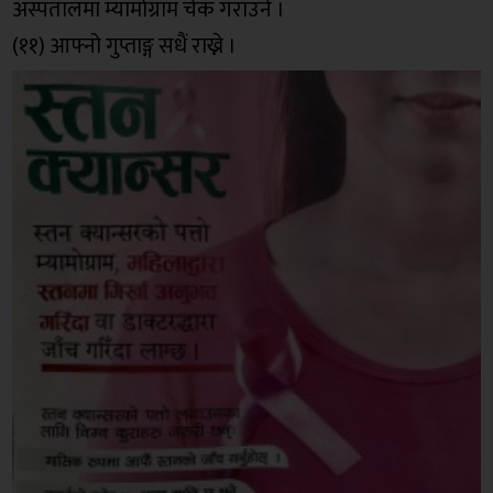
अस्पतालमा म्यामोग्राम चेक गराउने ।
(११) आफ्नो गुप्ताङ्ग सधैं राख्ने ।