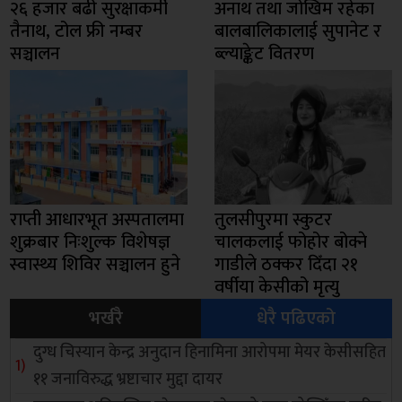
२६ हजार बढी सुरक्षाकर्मी
अनाथ तथा जोखिम रहेका
तैनाथ, टोल फ्री नम्बर
बालबालिकालाई सुपानेट र
सञ्चालन
ब्ल्याङ्केट वितरण
राप्ती आधारभूत अस्पतालमा
तुलसीपुरमा स्कुटर
शुक्रबार निःशुल्क विशेषज्ञ
चालकलाई फोहोर बोक्ने
स्वास्थ्य शिविर सञ्चालन हुने
गाडीले ठक्कर दिँदा २१
वर्षीया केसीको मृत्यु
भर्खरै
धेरै पढिएको
दुग्ध चिस्यान केन्द्र अनुदान हिनामिना आरोपमा मेयर केसीसहित
११ जनाविरुद्ध भ्रष्टाचार मुद्दा दायर