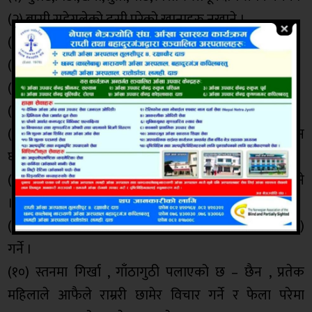
(२) बासी सडेगलेको ढुसी परेको खानाहरु नखाने ।
(३) पोलेर डढेको मासु र अन्य खानेकुरा नखाने
(४) अखाद्य रंग प्रयोग गरिएको खानेकुरा नखाने ।
(५) चिल्लो बोसोयुक्त खानेकुराहरु र धेरै नुन नखाने ।
(६) धूलो , धुवाँ र वातावरणीय प्रदूषणबाट जोगिने ।
(७) नियमित शारीरिक व्यायम गर्ने र अनावश्यक मोटोपन
घटाउने ।
(८) मौसम अनुसारको हरियो सागपात तरकारी र फलफूल खाने
।
(९) महिलाहरुले आफ्नो गर्भाशय स्राव परिक्षण (Pap Smear)
गर्ने ।
(१०) स्तनमा गिर्खा , गाँठागुठी पलाएको छ – छैन , प्रतेक
महिलाले आफैले राम्ररी छामेर विचार गर्ने र फेला परेमा