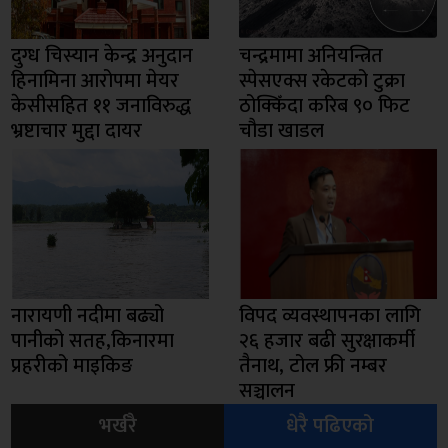
दुग्ध चिस्यान केन्द्र अनुदान
चन्द्रमामा अनियन्त्रित
हिनामिना आरोपमा मेयर
स्पेसएक्स रकेटको टुक्रा
केसीसहित ११ जनाविरुद्ध
ठोक्किँदा करिब ९० फिट
भ्रष्टाचार मुद्दा दायर
चौडा खाडल
नारायणी नदीमा बढ्यो
विपद व्यवस्थापनका लागि
पानीको सतह,किनारमा
२६ हजार बढी सुरक्षाकर्मी
प्रहरीको माइकिङ
तैनाथ, टोल फ्री नम्बर
सञ्चालन
भर्खरै
धेरै पढिएको