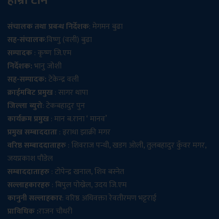
हाम्रो टीम
संचालक तथा प्रबन्ध निर्देशक
: मेगमन बुढा
सह-संचालक
:विष्णु (वली) बुढा
सम्पादक
: कृष्ण जि.एम
निर्देशक:
भानु जोशी
सह-सम्पादक:
टेकेन्द्र वली
क्राईमबिट प्रमुख
: सागर थापा
जिल्ला ब्युरो
: टेकबहादुर पुन
कार्यक्रम प्रमुख
: मान ब.राना ‘ मानव’
प्रमुख सम्बाददाता
: इराधा झाक्री मगर
वरिष्ठ सम्बाददाताहरु
: शिवराज पन्थी, खडग ओली, तुलबहादुर कुँवर मगर,
जयप्रकाश पौडेल
सम्बाददाताहरु
: टोपेन्द्र खनाल, शिव बस्नेत
सल्लाहकारहरु
: बिपुल पोख्रेल, उदय जि.एम
कानुनी सल्लाहकार
: वरिष्ठ अधिवक्ता रेवतीरमण भट्टराई
प्राविधिक :
राजन चौधरी