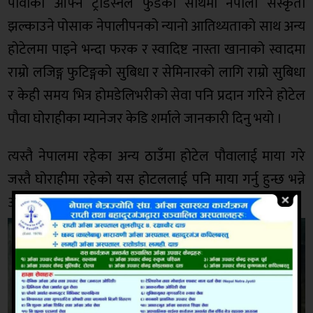
पौवाको आफ्नै ट्रेडिस्नल फुडको साथमा नेपाली संस्कृती
झल्काउने पोसाक नेपालीपनको न्यानो आतिथ्यताको साथ अन्य
होटेलमा पाइने भन्दा फरक र स्वादिष्ट नास्ता खानाको स्वादमा
राम्रो लजिङ्ग फुटिङ्गको सुबिधा र सेमिनारको लागि राम्रो सुबिधा
र केही समय भित्र होमडेलिभरीको सेवा पनि प्रदान गरिने होटेल
पौवा घोराहीका म्यानेजर केडि शर्माले जानकारी दिनु भयो ।
त्यस्तै नेपालमा रहेका अन्य ठाउँमा होटेल पौवालाई माया गरे
जस्तै घोराहीमा रहेको यस होटललाई पनि माया गर्नु हुन्छ भन्ने
आशा व्यक्त गरेको छु म्यानेजर शर्माले भन्नू भयो ।