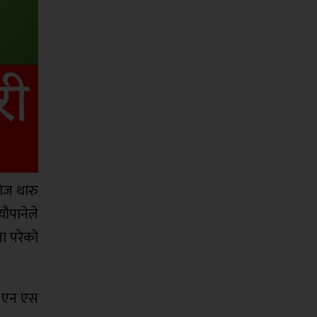
ोज थारु
ाैपानेले
ा परेको
को एन एस