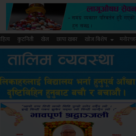
हित्य
कुटनिती
खेल
छापा खबर
खोज बिशेष
मनोरन्ज