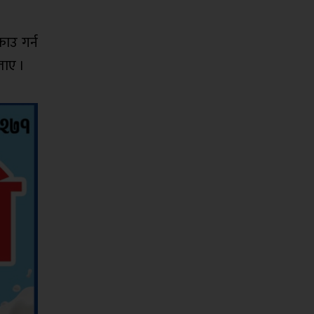
राउ गर्न
ताए ।