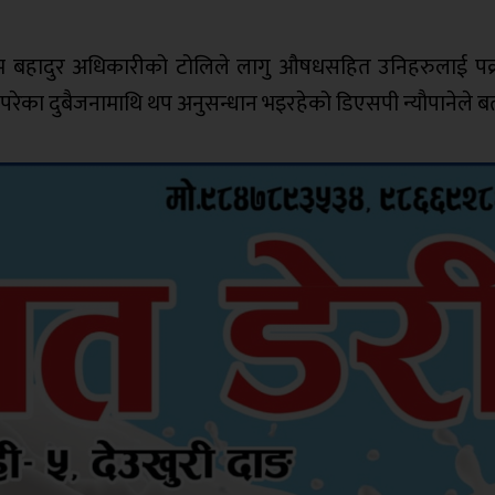
क प्रेम बहादुर अधिकारीको टोलिले लागु औषधसहित उनिहरुलाई पक्
परेका दुबैजनामाथि थप अनुसन्धान भइरहेको डिएसपी न्याैपानेले ब