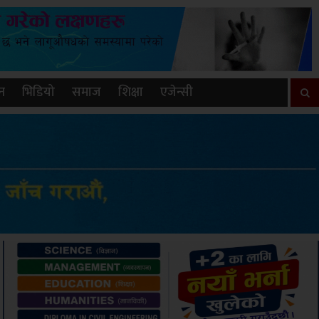
न
भिडियो
समाज
शिक्षा
एजेन्सी