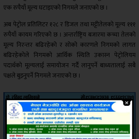
एक रुपैयाँ मूल्य घटाइएको निगमले जनाएको छ ।
अब पेट्रोल प्रतिलिटर १२८ र डिजल तथा मट्टीतेलको मूल्य १११
रुपैयाँ कायम गरिएको छ । अन्तर्राष्ट्रिय बजारमा कच्चा तेलको
मूल्य निरन्तर बढिरहेको र सोको कारणले निगमको लागत
बढिरहेकोले निगमको आर्थिक स्थिति उकास्न पेट्रोलियम
पदार्थको मूल्यलाई समायोजन गर्दै लानुपर्ने बाध्यतालाई सबै
पक्षले बुझ्नुपर्ने निगमले जनाएको छ ।