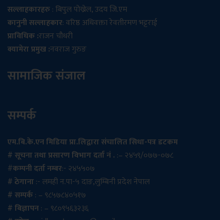
सल्लाहकारहरु
: बिपुल पोख्रेल, उदय जि.एम
कानुनी सल्लाहकार
: वरिष्ठ अधिवक्ता रेवतीरमण भट्टराई
प्राविधिक :
राजन चौधरी
क्यामेरा प्रमुख :
नवराज गुरुङ
सामाजिक संजाल
सम्पर्क
एम.बि.के.एन मिडिया प्रा.लिद्वारा संचालित सिधा-पत्र डटकम
# सूचना तथा प्रसारण विभाग दर्ता नं .
:– २४५९/०७७-०७८
#
कम्पनी दर्ता नम्बर
:- २४५५०७
# ठेगाना
:- लमही न.पा-५ दाङ,लुम्बिनी प्रदेश नेपाल
# सम्पर्क
: – ९८५७८४०५१७
# बिज्ञापन
: – ९८०९५६३२३६