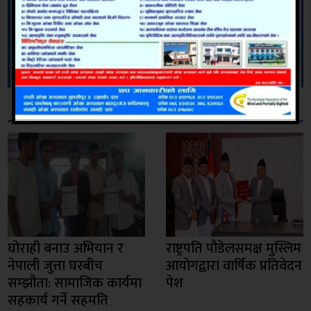
सम्बन्धित
घोराही बनाउ अभियान र
राष्ट्रपति पौडेलसमक्ष मुस्लिम
नेपाली जुत्ता घरबीच
आयोगद्वारा वार्षिक प्रतिवेदन
सम्झौता: सामाजिक कार्यमा
पेश
सहकार्य गर्ने सहमति