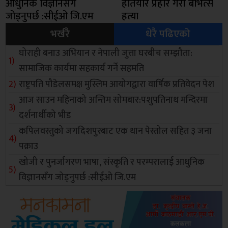
आधुनिक विज्ञानसँग
हतियार प्रहार गरी बीभत्स
जोड्नुपर्छ :सीईओ जि.एम
हत्या
भर्खरै
धेरै पढिएको
घोराही बनाउ अभियान र नेपाली जुत्ता घरबीच सम्झौता:
सामाजिक कार्यमा सहकार्य गर्ने सहमति
राष्ट्रपति पौडेलसमक्ष मुस्लिम आयोगद्वारा वार्षिक प्रतिवेदन पेश
आज साउन महिनाको अन्तिम सोमबार:पशुपतिनाथ मन्दिरमा
दर्शनार्थीको भीड
कपिलवस्तुको जगदिशपुरबाट एक थान पेस्तोल सहित ३ जना
पक्राउ
खोजी र पुनर्जागरण भाषा, संस्कृति र परम्परालाई आधुनिक
विज्ञानसँग जोड्नुपर्छ :सीईओ जि.एम