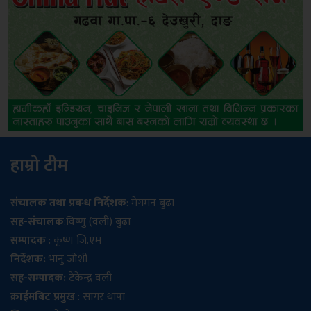
हाम्रो टीम
संचालक तथा प्रबन्ध निर्देशक
: मेगमन बुढा
सह-संचालक
:विष्णु (वली) बुढा
सम्पादक
: कृष्ण जि.एम
निर्देशक:
भानु जोशी
सह-सम्पादक:
टेकेन्द्र वली
क्राईमबिट प्रमुख
: सागर थापा