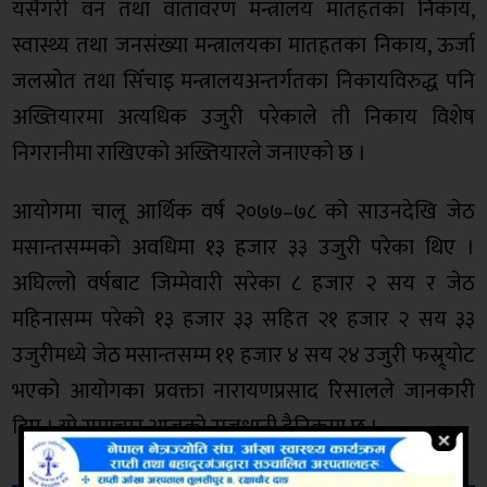
यसैगरी वन तथा वातावरण मन्त्रालय मातहतका निकाय,
स्वास्थ्य तथा जनसंख्या मन्त्रालयका मातहतका निकाय, ऊर्जा
जलस्रोत तथा सिँचाइ मन्त्रालयअन्तर्गतका निकायविरुद्ध पनि
अख्तियारमा अत्यधिक उजुरी परेकाले ती निकाय विशेष
निगरानीमा राखिएको अख्तियारले जनाएको छ ।
आयोगमा चालू आर्थिक वर्ष २०७७–७८ को साउनदेखि जेठ
मसान्तसम्मको अवधिमा १३ हजार ३३ उजुरी परेका थिए ।
अघिल्लो वर्षबाट जिम्मेवारी सरेका ८ हजार २ सय र जेठ
महिनासम्म परेको १३ हजार ३३ सहित २१ हजार २ सय ३३
उजुरीमध्ये जेठ मसान्तसम्म ११ हजार ४ सय २४ उजुरी फस्र्र्योट
भएको आयोगका प्रवक्ता नारायणप्रसाद रिसालले जानकारी
दिए । यो समाचार आजको राजधानी दैनिकमा छ ।