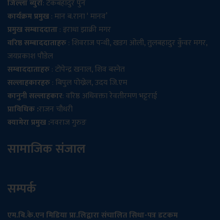
जिल्ला ब्युरो
: टेकबहादुर पुन
कार्यक्रम प्रमुख
: मान ब.राना ‘ मानव’
प्रमुख सम्बाददाता
: इराधा झाक्री मगर
वरिष्ठ सम्बाददाताहरु
: शिवराज पन्थी, खडग ओली, तुलबहादुर कुँवर मगर,
जयप्रकाश पौडेल
सम्बाददाताहरु
: टोपेन्द्र खनाल, शिव बस्नेत
सल्लाहकारहरु
: बिपुल पोख्रेल, उदय जि.एम
कानुनी सल्लाहकार
: वरिष्ठ अधिवक्ता रेवतीरमण भट्टराई
प्राविधिक :
राजन चौधरी
क्यामेरा प्रमुख :
नवराज गुरुङ
सामाजिक संजाल
सम्पर्क
एम.बि.के.एन मिडिया प्रा.लिद्वारा संचालित सिधा-पत्र डटकम