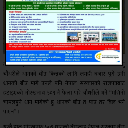
त्यस्तै लमही नगरपालिका वडा नम्बर ४ भैसकोर्मा निवासी बिष्णु
चौधरीले धानको बीउ किन्नको लागि लमही बजार पुगे उनी
धानको बीउ मागे उनले पनि नेपाल सरकारको राजपत्रबाट
हटाइएको गोरखनाथ ५०९ नै फेला पारे चौधरीले भने “मसिनो
चामलहुने धान मागेको हु धानको बीउ त पाए तर बिल भने
पाएन” ।
यस्तै हाल गोरखनाथ ५०९ धानको बीउलाइ नेपाल सरकार बीउ