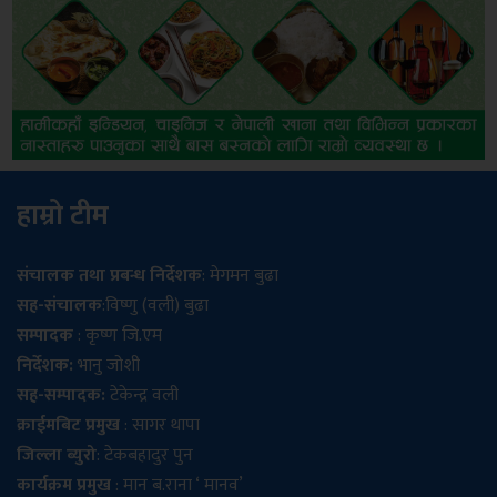
हाम्रो टीम
संचालक तथा प्रबन्ध निर्देशक
: मेगमन बुढा
सह-संचालक
:विष्णु (वली) बुढा
सम्पादक
: कृष्ण जि.एम
निर्देशक:
भानु जोशी
सह-सम्पादक:
टेकेन्द्र वली
क्राईमबिट प्रमुख
: सागर थापा
जिल्ला ब्युरो
: टेकबहादुर पुन
कार्यक्रम प्रमुख
: मान ब.राना ‘ मानव’