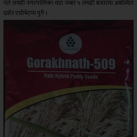
गते लमही नगरपालिका वडा नम्बर ५ लमही बजारमा अबस्थित
दर्शन एग्रोभेटमा पुगे ।