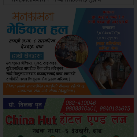
सभा,कालोबजारी नगर्न व्यापारीहरुलाई सुझाव