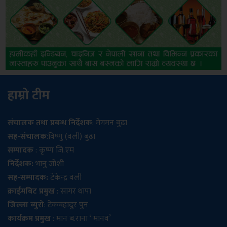
हाम्रो टीम
संचालक तथा प्रबन्ध निर्देशक
: मेगमन बुढा
सह-संचालक
:विष्णु (वली) बुढा
सम्पादक
: कृष्ण जि.एम
निर्देशक:
भानु जोशी
सह-सम्पादक:
टेकेन्द्र वली
क्राईमबिट प्रमुख
: सागर थापा
जिल्ला ब्युरो
: टेकबहादुर पुन
कार्यक्रम प्रमुख
: मान ब.राना ‘ मानव’