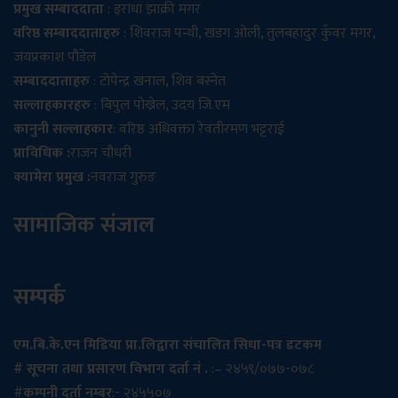
प्रमुख सम्बाददाता
: इराधा झाक्री मगर
वरिष्ठ सम्बाददाताहरु
: शिवराज पन्थी, खडग ओली, तुलबहादुर कुँवर मगर,
जयप्रकाश पौडेल
सम्बाददाताहरु
: टोपेन्द्र खनाल, शिव बस्नेत
सल्लाहकारहरु
: बिपुल पोख्रेल, उदय जि.एम
कानुनी सल्लाहकार
: वरिष्ठ अधिवक्ता रेवतीरमण भट्टराई
प्राविधिक :
राजन चौधरी
क्यामेरा प्रमुख :
नवराज गुरुङ
सामाजिक संजाल
सम्पर्क
एम.बि.के.एन मिडिया प्रा.लिद्वारा संचालित सिधा-पत्र डटकम
# सूचना तथा प्रसारण विभाग दर्ता नं .
:– २४५९/०७७-०७८
#
कम्पनी दर्ता नम्बर
:- २४५५०७