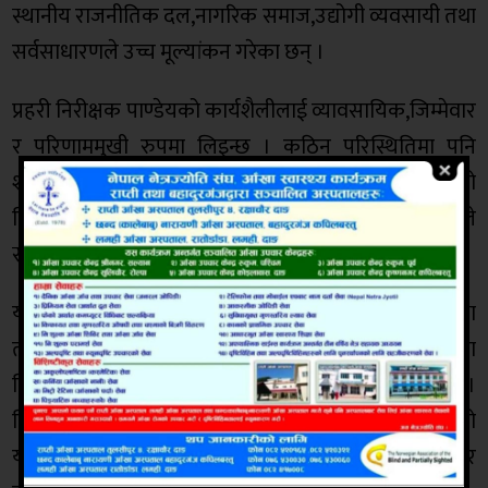
स्थानीय राजनीतिक दल,नागरिक समाज,उद्योगी व्यवसायी तथा
सर्वसाधारणले उच्च मूल्यांकन गरेका छन् ।
प्रहरी निरीक्षक पाण्डेयको कार्यशैलीलाई व्यावसायिक,जिम्मेवार
र परिणाममुखी रुपमा लिइन्छ । कठिन परिस्थितिमा पनि
शान्तिपूर्ण ढंगले समस्या समाधान गर्ने क्षमता,समुदायसँगको
निकट सम्बन्ध तथा निष्पक्ष सुरक्षा व्यवस्थापनका कारण उनले
स्थानीय जनमानसमा छुट्टै छाप छोड्न सफल भएका थिए ।
यसअघि कपिलवस्तु जिल्लामा भएको साम्प्रदायिक विवाद तथा
तनावपूर्ण अवस्थाको व्यवस्थापनमा समेत उल्लेखनीय भूमिका
निर्वाह गरेको भन्दै उनि नेपाल प्रहरीबाट सम्मानित भएका थिए ।
विशेष सुरक्षा जिम्मेवारी सफलतापूर्वक सम्पन्न गरेको
योगदानको कदरस्वरुप नेपाल प्रहरीका प्रमुख दान बहादुर