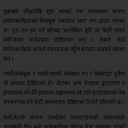
शुक्रबार साँझदेखि सुरु भएको यस समस्याका कारण
प्रयोगकर्ताहरुको फेसबुक एकाउन्ट स्वतः लग-आउट भएको
छ। पुनः लग-इन गर्न खोज्दा ‘अनपेक्षित त्रुटि’ वा ‘केही गलत
भयो’जस्ता सन्देशहरु देखिएका छन् । जसले गर्दा
प्रयोगकर्ताहरु आफ्नो एकाउन्टमा पहुँच बनाउन असमर्थ भएका
छन् ।
त्यस्तै,फेसबुक र म्यासेन्जरको मोबाइल एप र वेबसाइट दुवैमा
यो समस्या देखिएको हो। मेटाका अन्य सेवाहरु ह्वाट्सएप र
इन्स्टाग्राम भने धेरै हदसम्म सञ्चालनमा रहे पनि इन्स्टाग्रामको वेब
संस्करणमा भने केही समस्याहरु देखिएको रिपोर्ट गरिएको छ ।
यस्तै,मेटाले आफ्ना उपभोक्ता उत्पादनहरुको अवस्थाबारे
जानकारी दिन कुनै आधिकारिक ‘स्टेटस पेज’ सञ्चालन गरेको