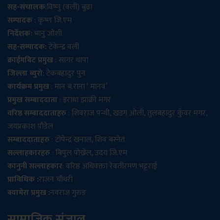
सह-संचालक
:विष्णु (वली) बुढा
सम्पादक
: कृष्ण जि.एम
निर्देशक:
भानु जोशी
सह-सम्पादक:
टेकेन्द्र वली
क्राईमबिट प्रमुख
: सागर थापा
जिल्ला ब्युरो
: टेकबहादुर पुन
कार्यक्रम प्रमुख
: मान ब.राना ‘ मानव’
प्रमुख सम्बाददाता
: इराधा झाक्री मगर
वरिष्ठ सम्बाददाताहरु
: शिवराज पन्थी, खडग ओली, तुलबहादुर कुँवर मगर,
जयप्रकाश पौडेल
सम्बाददाताहरु
: टोपेन्द्र खनाल, शिव बस्नेत
सल्लाहकारहरु
: बिपुल पोख्रेल, उदय जि.एम
कानुनी सल्लाहकार
: वरिष्ठ अधिवक्ता रेवतीरमण भट्टराई
प्राविधिक :
राजन चौधरी
क्यामेरा प्रमुख :
नवराज गुरुङ
सामाजिक संजाल